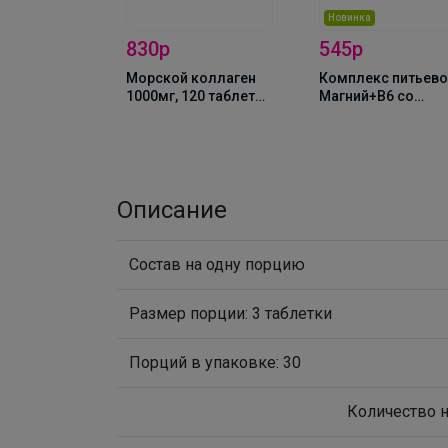
из
Новинка
830р
545р
соль 70гр
Морской коллаген
Комплекс питьево
1000мг, 120 таблеток
Магний+В6 со
BeFirst
вкусом вишни,
450мл, NS
Описание
Состав на одну порцию
Размер порции: 3 таблетки
Порций в упаковке: 30
Количество 