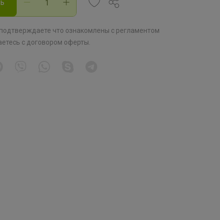
ть
 подтверждаете что ознакомлены с
регламентом
аетесь с
договором оферты
.
Хит