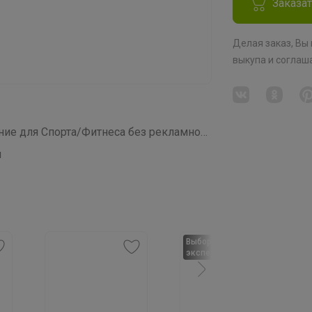
Заказа
Делая заказ, Вы
выкупа
и соглаш
СП465 Правильные Витамины и Питание для Спорта/Фитнеса без рекламного обмана!
й
Выбор
экспертов