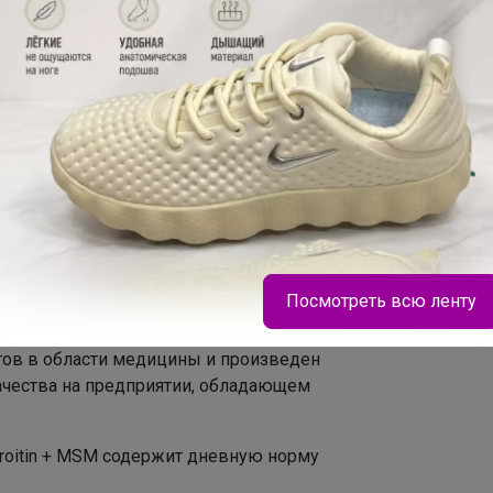
 до 18 лет, беременным и кормящим
ав
ействием
t – это комплекс, предназначенный для
овления суставов. Состоит из
козамина, хондроитина и
Посмотреть всю ленту
полняющих друг друга.
стов в области медицины и произведен
ачества на предприятии, обладающем
droitin + MSM содержит дневную норму