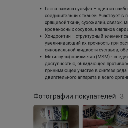
Глюкозамина сульфат – один из наиб
соединительных тканей. Участвует в 
хрящевой ткани, сухожилий, связок, мы
кровеносных сосудов, клапанов сердц
Хондроитин – структурный элемент св
увеличивающий их прочность при раст
синовиальной жидкости суставов, 
Метилсульфонилметан (MSM) - соеди
доступностью, обладающее противов
принимающее участие в синтезе ряда
двигательного аппарата и всего орган
Фотографии покупателей
3