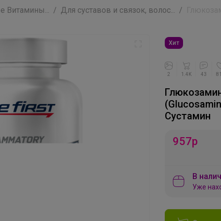
 Витамины...
Для суставов и связок, волос...
Глюкозам
Хит
2
1.4K
43
8
Глюкозамин
(Glucosamin
Сустамин
957
р
В налич
Уже нах