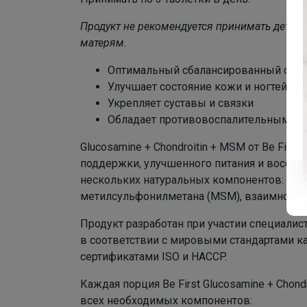
Продукт не рекомендуется принимать детям
матерям.
Оптимальный сбалансированный сост
Улучшает состояние кожи и ногтей
Укрепляет суставы и связки
Обладает противовоспалительным д
Glucosamine + Chondroitin + MSM от Be Firs
поддержки, улучшенного питания и восстан
нескольких натуральных компонентов: глю
метилсульфонилметана (MSM), взаимно до
Продукт разработан при участии специали
в соответствии с мировыми стандартами к
сертификатами ISO и HACCP.
Каждая порция Be First Glucosamine + Chon
всех необходимых компонентов: