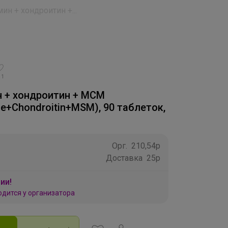
ин + хондроитин +...
11
 + хондроитин + МСМ
e+Chondroitin+MSM), 90 таблеток,
Орг.
210,54р
Доставка
25р
ии!
одится у организатора