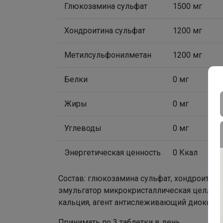
Глюкозамина сульфат
1500 мг
Хондроитина сульфат
1200 мг
Метилсульфонилметан
1200 мг
Белки
0 мг
Жиры
0 мг
Углеводы
0 мг
Энергетическая ценность
0 Ккал
Состав: глюкозамина сульфат, хондроитина
эмульгатор микрокристаллическая целлюло
кальция, агент антислеживающий диоксид
Принимать по 3 таблетки в день.