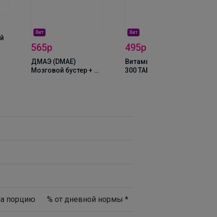
Хит
Хит
й
565р
495р
ДМАЭ (DMAE)
Витамин Д3 2000ME,
Мозговой бустер + B6
300 ТАБЛЕТОК
250мг, 60капс BeFirst
на порцию
% от дневной нормы *