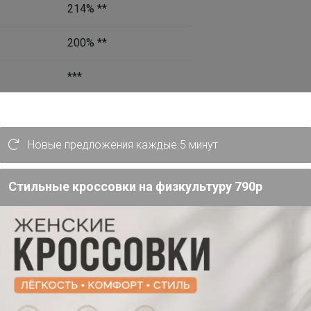
214% **
200% **
***
0%
0%
Новые предложения каждые 5 минут
0%
Стильные кроссовки на физкультуру 790р
0%
 сульфат, метилсульфонилметан,
за, агент антислеживающий стеарат
 кремния аморфный.