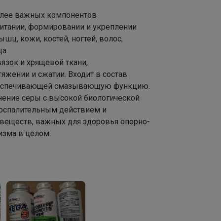
олее важных компонентов
Эмилия!
питании, формировании и укреплении
шц, кожи, костей, ногтей, волос,
а.
Распродажа кроссовок СПРАНДИ
язок и хрящевой ткани,
яжении и сжатии. Входит в состав
обеспечивающей смазывающую функцию.
нение серы с высокой биологической
Брюнетка
оспалительным действием и
 веществ, важных для здоровья опорно-
Рюкзаки Котофей уже в наличии! Самое
изма в целом.
приятное — прийти и выбрать тот самый вместе
с ребёнком