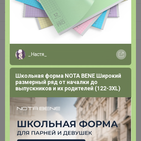
СП251 GREG, CASINO - футболки от 480 рублей! Сорочки на разный рост!
Футболки, поло
Описание
_Настя_
МодельКлассическая
ЦветСиний
Школьная форма NOTA BENE Широкий
Состав100% хлопок Supreme
размерный ряд от началки до
ПроизводствоРФ
выпускников и их родителей (122-3XL)
ВоротКруглый
Дополнительная информация
Комментарии
6