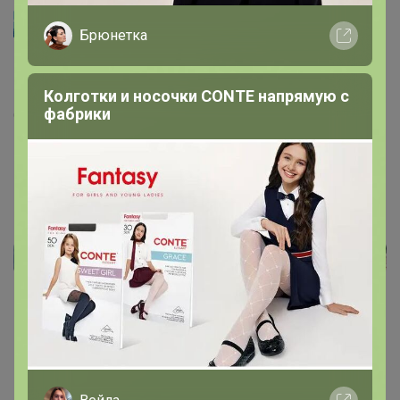
Володенка
Брюнетка
Футболки очень хорошего качества, в размер.Брала
сыну 46 размер , на рост 178 хорошо сели.
Колготки и носочки CONTE напрямую с
фабрики
6 июня, 2018 12:35
Реклама
Как здесь все устроено?
Как сделать заказ?
Как получить?