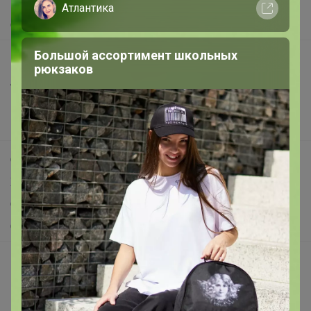
Помощь
Атлантика
О нас
Большой ассортимент школьных
Все предложения
рюкзаков
Анонсы
Новости
Поддержка альпак
Самое выгодное
Хиты продаж
Самое желанное
Самое быстрое
Начать зарабатывать с 24-ok
Picabox.ru - Лучшее место для ваших изображений
Розыгрыш - Генератор случайных чисел