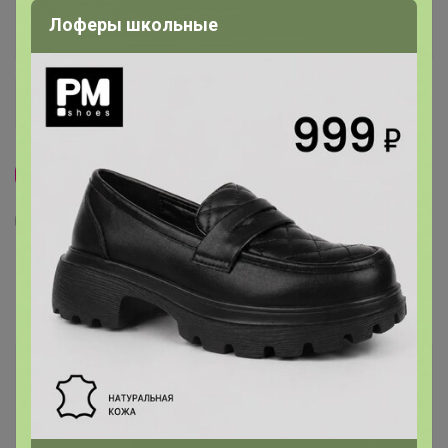
Лоферы школьные
Скидка
2
43
6
28
G145-RD-6035 (джинс) Футболка мужская
короткий рукав
680
р
Орг.
149,6р
Доставка ~ 15 дней с момента включения в
счет
После 22 августа 2026 г.