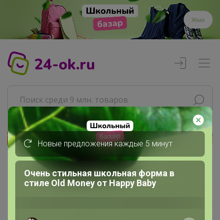
Жми
Новые предложения каждые 5 минут
Реклама
Очень стильная школьная форма в
Главная
стиле Old Money от Нappy Вaby
Артемида
СП251 GREG, CASINO - футболки...
Джемперы. Пуловеры. Кардиганы