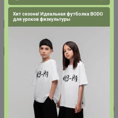
_Настя_
Размер
1 участник считает, что
размер — соответствует
.
Предметные тетради
56
58
Рост
174-184
Делая заказ, Вы подтверждаете что ознакомлены с
регламентом выкупа
и соглашаетесь с
договором оферты
.
Артемида