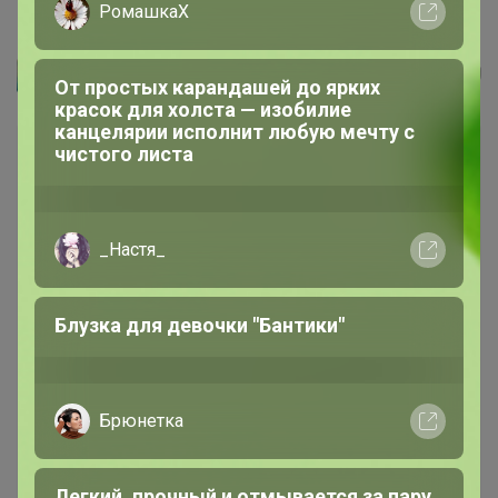
G139-соты D2 (серый) Жакет...
РомашкаХ
Артемида
От простых карандашей до ярких
красок для холста — изобилие
канцелярии исполнит любую мечту с
чистого листа