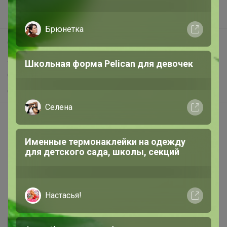
Новости
Поддержка альпак
Самое выгодное
Брюнетка
Хиты продаж
Самое желанное
Эксклюзивные бантики Точно
Самое быстрое
понравятся Вашей школьнице!
Начать зарабатывать с 24-ok
Picabox.ru - Лучшее место для ваших изображений
ЛЕНУSЯ
Розыгрыш - Генератор случайных чисел
Пульс нашего маркетплейса
Качественная школьная одежда для
Укорачиватель ссылок
мальчиков