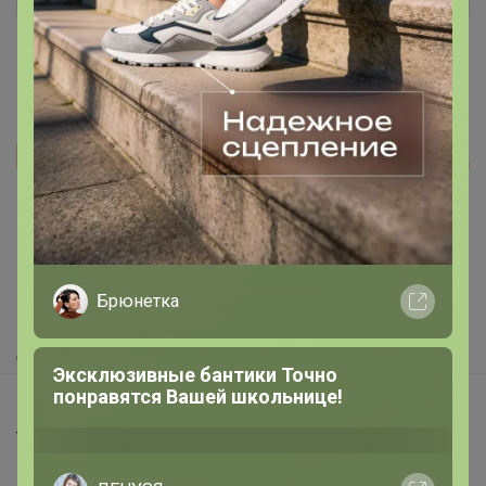
Леныра
Из чего же сделаны мальчишки?
Реклама
Bonditka
Как здесь все устроено?
Трендовые туфли на сменку всего за
Как сделать заказ?
1800 рублей. В наличии
Как получить?
Доставка
Брюнетка
Шоурумы
Торговые марки
Распродажа кроссовок СПРАНДИ
Наша команда