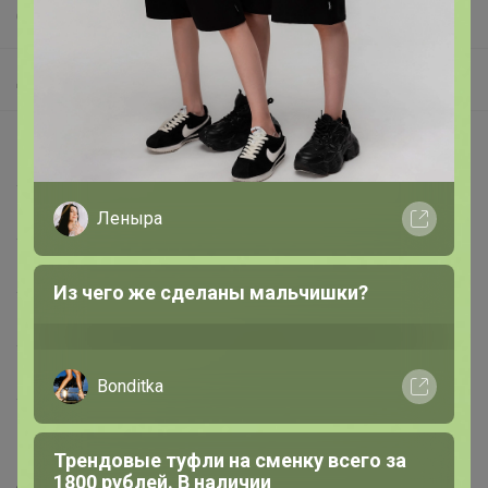
СП251 GREG, CASINO - футболки от 480 рублей! Сорочки на разный рост!
Джемперы. Пуловеры. Кардиганы
Натка
Описание
Удобные брюки, изящные сарафаны,
воздушные блузки
Состав
80% шерсть мериноса 20% акрил
Модель
Классическая
LovEIam
Цвет
Серый
Хит сезона! Идеальная футболка BODO
Бренд
GREG (Германия)
для уроков физкультуры
Ворот
Жакет на молнии
Артикул
G139-соты D2 (серый)