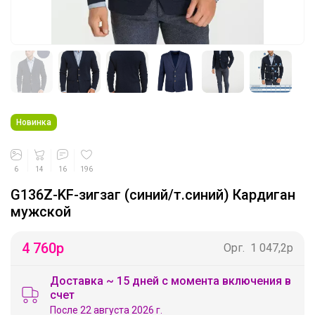
Новинка
6
14
16
196
G136Z-KF-зигзаг (синий/т.синий) Кардиган
мужской
4 760
р
Орг.
1 047,2р
Доставка ~ 15 дней с момента включения в
счет
После 22 августа 2026 г.