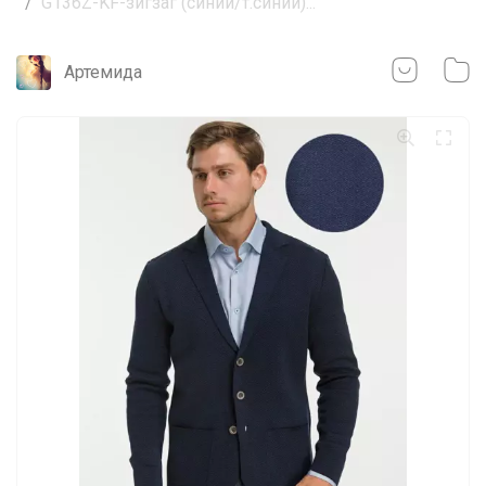
G136Z-KF-зигзаг (синий/т.синий)...
Артемида