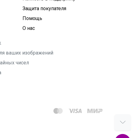
Защита покупателя
Помощь
О нас
k
 для ваших изображений
чайных чисел
а