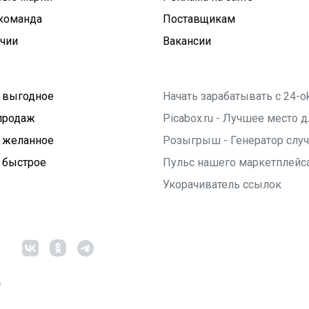
команда
Поставщикам
ичии
Вакансии
 выгодное
Начать зарабатывать с 24-o
продаж
Picabox.ru - Лучшее место
 желанное
Розыгрыш - Генератор слу
 быстрое
Пульс нашего маркетплейс
Укорачиватель ссылок
6