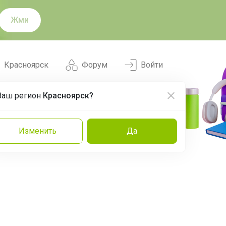
Жми
Красноярск
Форум
Войти
Ваш регион
Красноярск?
Нравится
Заказы
Изменить
Да
и
Команда
Торговые марки
Эксперты