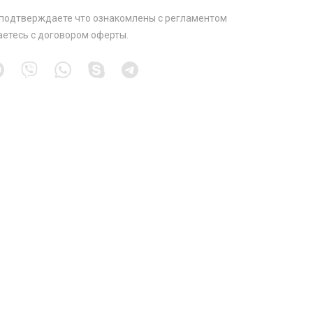
 подтверждаете что ознакомлены с
регламентом
аетесь с
договором оферты
.