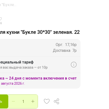
"Букле...
55
я кухни "Букле 30*30" зеленая. 22
Орг.
17,16р
Доставка
7р
ециальный тариф
я вас выдача заказа — от 10р
ка ~ 24 дня с момента включения в счет
 августа 2026 г.
ть