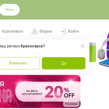
Жми
Красноярск
Форум
Войти
Ваш регион
Красноярск?
Нравится
Заказы
Изменить
Да
и
Команда
Торговые марки
Эксперты
Реклама