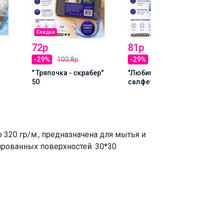
Скидка
72р
81р
-29%
100,8р
-29%
113,4р
" Тряпочка - скрабер"
"Любимая
50
салфеточка 35*40"
38
320 гр/м., предназначена для мытья и
лированных поверхностей. 30*30