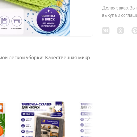
Делая заказ, Вы
выкупа
и соглаш
СП198 ЧУДЕСНЫЕ ТРЯПОЧКИ для самой легкой уборки! Качественная микрофибра для уборки, для кухни, для бани! НОВИНКИ!