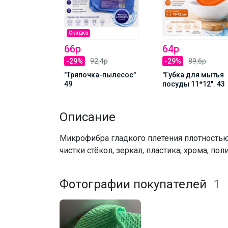
Скидка
66р
64р
,4р
-29%
92,4р
-29%
89,6р
 "Для кухни
"Тряпочка-пылесос"
"Губка для мытья
49
посуды 11*12". 43
Описание
Микрофибра гладкого плетения плотностью 
чистки стёкол, зеркал, пластика, хрома, по
Фотографии покупателей
1