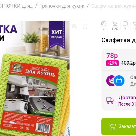
ПОЧКИ для...
Тряпочки для кухни
Салфетка для кухни 
2
1.2K
7
1
Салфетка дл
78
р
109,2р
-29%
Сп
Дл
Достав
После 31
Заказа