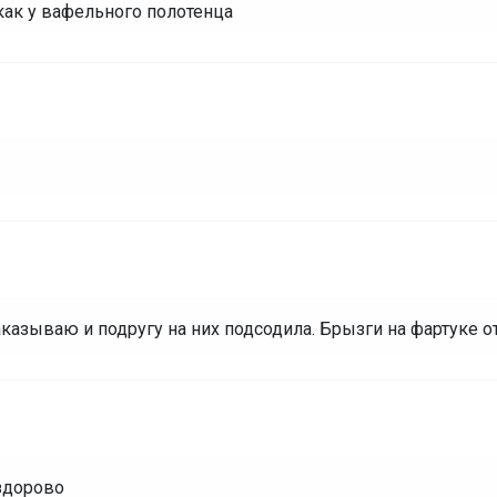
 как у вафельного полотенца
казываю и подругу на них подсодила. Брызги на фартуке 
 здорово