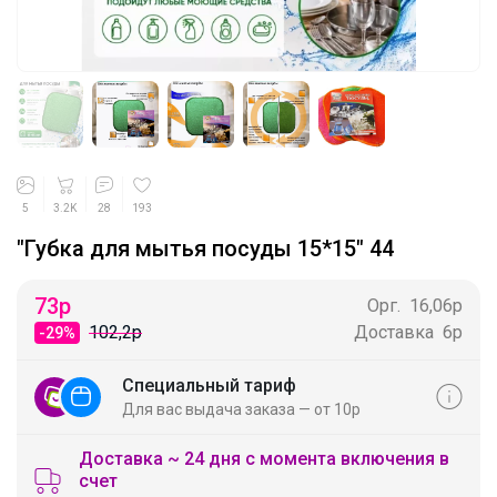
5
3.2K
28
193
"Губка для мытья посуды 15*15" 44
73
р
Орг.
16,06р
102,2р
Доставка
6р
-29%
Специальный тариф
Для вас выдача заказа — от 10р
Доставка ~ 24 дня с момента включения в
счет