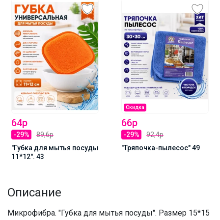
Скидка
64р
66р
-29%
89,6р
-29%
92,4р
"Губка для мытья посуды
"Тряпочка-пылесос" 49
11*12". 43
Описание
Микрофибра. "Губка для мытья посуды". Размер 15*15