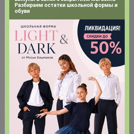
Разбираем остатки школьной формы и
обуви
Engel
Автор уже получил заказ!
Супер тряпка, немного линяет, но зато отлично
впитывает!
7 августа, 2024 21:28
Epidemia373
Автор уже получил заказ!
Отличная тряпочка! Шерсть на чисто собирает.
10 мая, 2024 22:52
Миллена(Милёна)
Автор уже получил заказ!