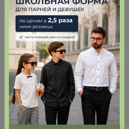
Ольга0880
Автор уже получил заказ!
Тряпочкой довольна, собирает на себя мусор отлично!
Только мне большевата, пополам разрезала, но я
люблю мыть маленькими
24 марта, 2022 23:05
mamaSV
Автор уже получил заказ!
Любимая тряпка, моет отлично
26 ноября, 2020 08:53
Ирбир