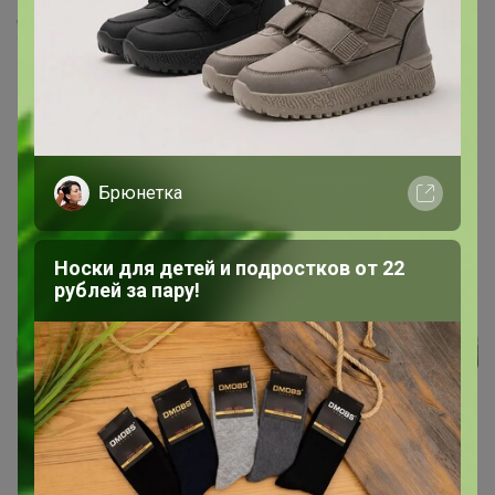
men-lla
Тряпочка понравилась. Очень аккуратная, большая,
воду впитывает , соответствует всем заявленным
свойствам! Буду брать ещё.
16 декабря, 2016 10:45
Брюнетка
Носки для детей и подростков от 22
рублей за пару!
Реклама
Как здесь все устроено?
Как сделать заказ?