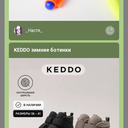
tanya-klo
_Настя_
Тряпочка замечательная. Очень хорошо собирает пыль
(у меня линолеум с текстурой). Мне показалось, что
KEDDO зимние ботинки
полы дольше чистыми остаются.
10 октября, 2017 19:56
ELENA1990
Тряпочка отличная! Большая, мягкая! Полностью
соответствует описанию!
23 июня, 2017 23:26