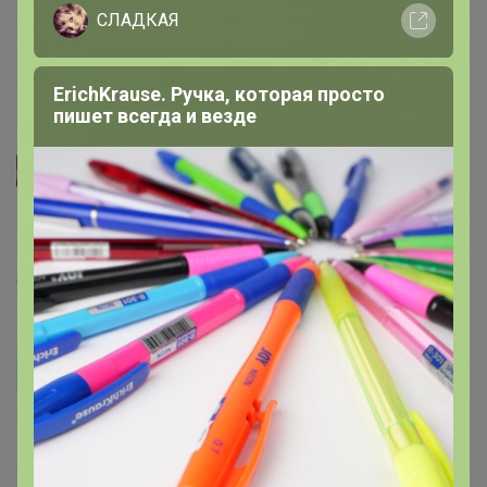
У меня тоже красная и линяет. Но моет отлично.
СЛАДКАЯ
Большая.
26 января, 2019 11:34
ErichKrause. Ручка, которая просто
пишет всегда и везде
ViLka
у меня пришла красная, тоже линяет немного, но
тряпка большая , хорошая
6 января, 2019 14:50
Томик35
Тряпочка классная, полы моет очень хорошо, правда у
меня она линяет малость...
19 ноября, 2017 11:09