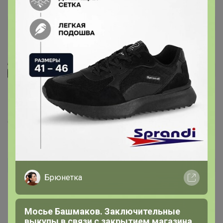
йорик
Автор уже получил заказ!
Тряпка огонь! Пользуюсь такой уже несколько лет,
красота!
6 февраля, 2026 09:05
Tina6481
Автор уже получил заказ!
Брюнетка
Лучшая тряпка,беру уже не в первый раз, отлично
собирает пыль 👍,доставка долгая,но того стоит
Мосье Башмаков. Заключительные
17 апреля, 2025 08:06
выкупы в связи с закрытием магазина