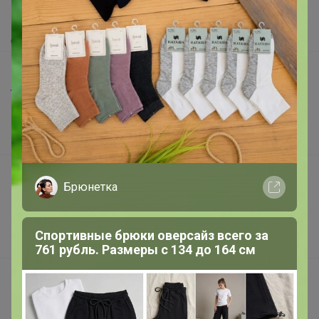
Как получить?
Доставка
Шоурумы
Торговые марки
Наша команда
В наличии
Подарочные сертификаты
Брюнетка
Реклама на сайте
Поставщикам
Спортивные брюки оверсайз всего за
Вакансии
761 рубль. Размеры с 134 до 164 см
support@24-ok.ru
Написать в поддержку