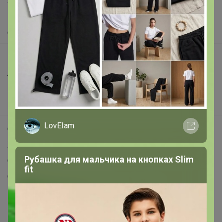
Защита покупателя
Помощь
О нас
Все предложения
Анонсы
Новости
Поддержка альпак
LovEIam
Самое выгодное
Хиты продаж
Рубашка для мальчика на кнопках Slim
Самое желанное
fit
Самое быстрое
Начать зарабатывать с 24-ok
Picabox.ru - Лучшее место для ваших изображений