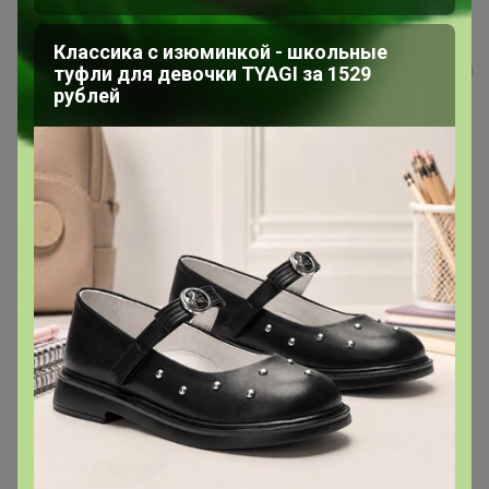
"Тряпка для пола из микрофибры...
Классика с изюминкой - школьные
туфли для девочки TYAGI за 1529
Эмилия!
рублей