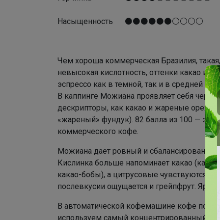
Насыщенность ⚫⚫⚫⚫⚫⚫⚪⚪⚪⚪
Чем хороша коммерческая Бразилия, такая
невысокая кислотность, оттенки какао и о
эспрессо как в темной, так и в средней об
В каппинге Можиана проявляет себя через
дескрипторы, как какао и жареные орехи (
«жареный» фундук). 82 балла из 100 — это 
коммерческого кофе.
Можиана дает ровный и сбалансированный э
Кислинка больше напоминает какао (как, 
какао-бобы), а цитрусовые чувствуются во
послевкусии ощущается и грейпфрут. Яркой
В автоматической кофемашине кофе получ
используем самый концентрированный режи