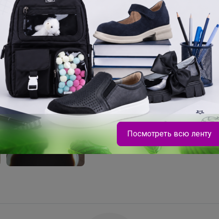
ина. Получается очень легкий и мягкий
Посмотреть всю ленту
Леныра
Стильная школа от MIZA! Размеры 122-164
Можно оплачивать Долями!