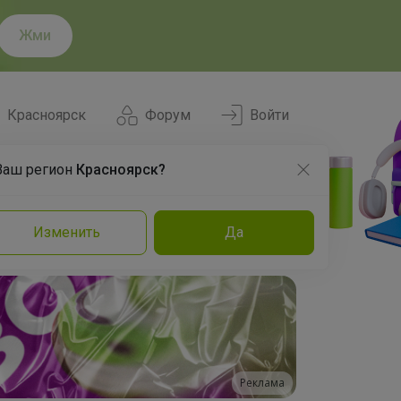
Жми
Красноярск
Форум
Войти
Ваш регион
Красноярск?
Нравится
Заказы
Изменить
Да
и
Команда
Торговые марки
Эксперты
Реклама