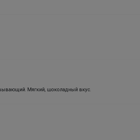
Стильные футболки PlayToday — идеальный
выбор для школы: удобно, модно и на каждый
день
овывающий. Мягкий, шоколадный вкус.