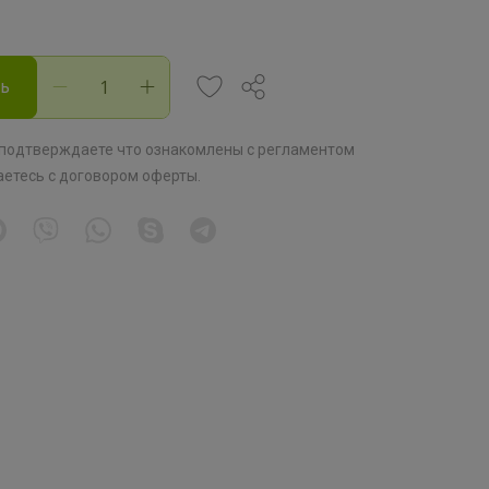
ть
 подтверждаете что ознакомлены с
регламентом
аетесь с
договором оферты
.