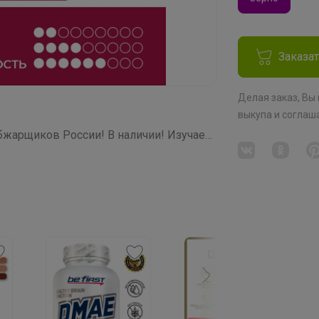
Заказа
Делая заказ, Вы
выкупа
и соглаш
СП266 Звездная кофемания от ТОП обжарщиков России! В наличии! Изучаем и Пробуем всю кофейную географию! 20 призов на пробу среди участников закупки!