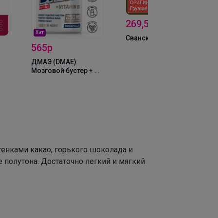
ОРИГИНАЛ из
Грузии!
269,5р
Хит
Сванская соль 70гр
565р
ДМАЭ (DMAE)
Мозговой бустер + B6
250мг, 60капс BeFirst
фе
м)
енками какао, горького шоколада и
 полутона. Достаточно легкий и мягкий