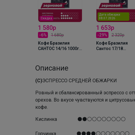
Дата обжарки
Скидка
08.07.2026
ский Kula
1 580р
1 653р
-6%
1 680р
-29%
2 320р
Кофе Бразилия
Кофе Бразилия
САНТОС 14/16 1000г,
Сантос 17/18
ЗЕРНО
(шоколадное пар
с ореховым кремо
1000г, Зерно
Описание
(С)
ЭСПРЕССО СРЕДНЕЙ ОБЖАРКИ
Ровный и сбалансированный эспрессо с отт
орехов. Во вкусе чувствуются и цитрусовые
кофе.
Кислинка ⚫⚫⚪⚪⚪⚪⚪⚪⚪⚪
Горчинка ⚫⚫⚫⚫⚪⚪⚪⚪⚪⚪⚪