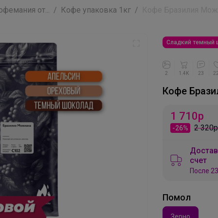
фемания от...
Кофе упаковка 1кг
Кофе Бразилия Можиа
Сладкий темный 
2
1.4K
23
2
Кофе Брази
1 710
р
2 320р
-26%
Достав
счет
После 23
Помол
Зерно