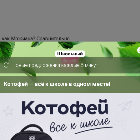
, как Можиана? Сравнительно
рехов, хорошая совместимость с
жарке. И относительно небольшая цена.
 апельсиновую кислинку и такие
Новые предложения каждые 5 минут
более сладкий миндаль и более
весьма неплохой результат для
Котофей — всё к школе в одном месте!
спрессо с оттенками какао и орехов.
например, если съесть обжаренные
 вкусе — по большей части помело. На
 цитрусовой кислотности нет.
ается более разбавленным (мы
м «ристретто» для оценки), в нем