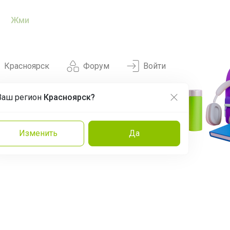
Жми
Красноярск
Форум
Войти
Ваш регион
Красноярск?
Нравится
Заказы
Изменить
Да
и
Команда
Торговые марки
Эксперты