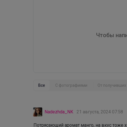
Чтобы напи
Все
С фотографиями
От получивших 
Nadezhda_NK
21 августа, 2024 07:58
Потрясающий аромат манго, на вкус тоже х