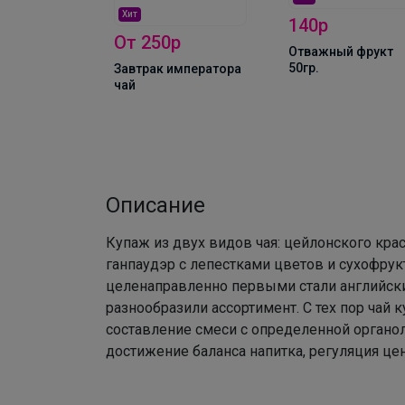
Хит
140р
От 250р
Отважный фрукт
50гр.
Завтрак императора
чай
081р
льяж
 с
 1000г,
Описание
Купаж из двух видов чая: цейлонского крас
ганпаудэр с лепестками цветов и сухофрук
целенаправленно первыми стали английск
разнообразили ассортимент. С тех пор чай
составление смеси с определенной органол
достижение баланса напитка, регуляция цены