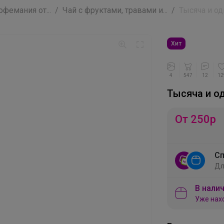
фемания от...
Чай с фруктами, травами и...
Тысяча и од
Хит
4
547
12
12
Тысяча и од
От 250
р
Сп
Дл
В налич
Уже нах