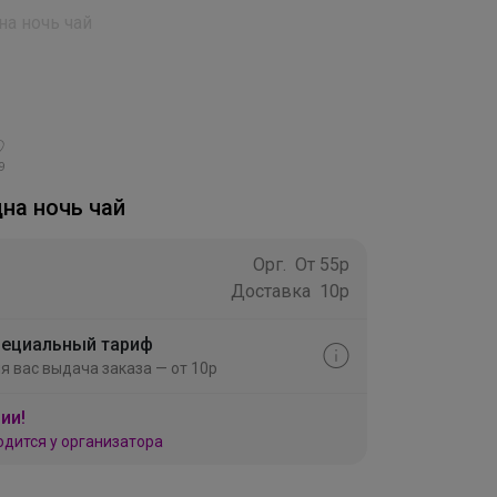
на ночь чай
9
на ночь чай
Орг.
От 55р
Доставка
10р
ециальный тариф
я вас выдача заказа — от 10р
ии!
одится у организатора