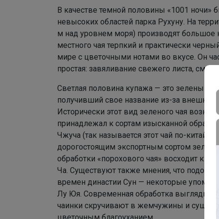
В качестве темной половины «1001 ночи» 
невысоких областей парка Рухуну. На терр
м над уровнем моря) производят большое к
местного чая терпкий и практически черный
мире с цветочными нотами во вкусе. Он ча
простая: завяливание свежего листа, смина
Светлая половина купажа — это зеленый чай
получивший свое название из-за внешнего 
Исторически этот вид зеленого чая возник
принадлежал к сортам изысканной обработк
Чжуча (так называется этот чай по-китайс
дорогостоящим экспортным сортом зеленог
обработки «порохового чая» восходит к об
Ча. Существуют также мнения, что подобн
времен династии Сун — некоторые упомина
Лу Юя. Современная обработка выглядит та
чаинки скручивают в жемчужины и сушат. Ч
цветочным благоуханием.