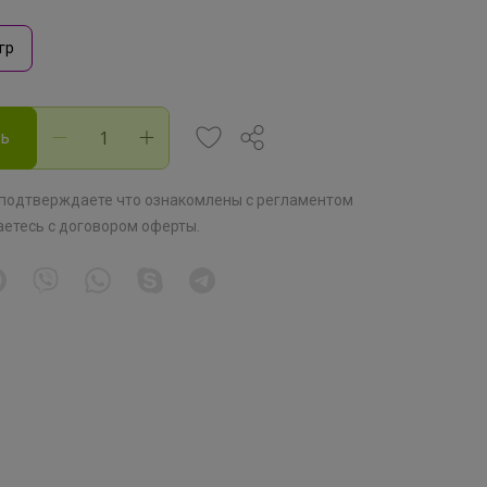
гр
ть
 подтверждаете что ознакомлены с
регламентом
аетесь с
договором оферты
.
Скидка