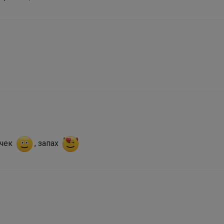
Леныра
Скидки -20% на крутые кроссовки STROBBS для
ваших подростков
очек
, запах