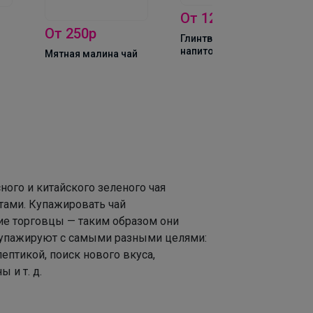
От 120р
От 250р
Глинтвейн чайный
напиток
Мятная малина чай
ного и китайского зеленого чая
тами. Купажировать чай
ие торговцы — таким образом они
 купажируют с самыми разными целями:
ептикой, поиск нового вкуса,
 и т. д.