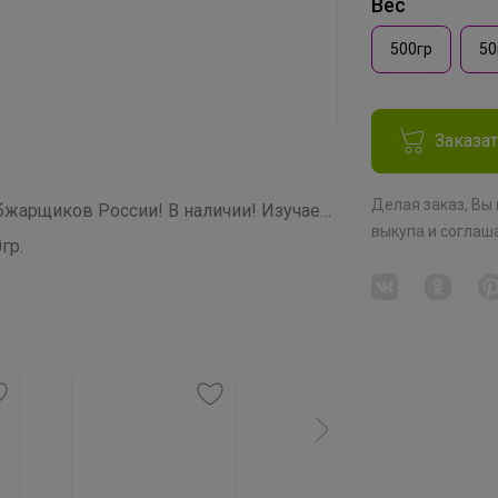
Вес
500гр
50
Заказа
Делая заказ, Вы
СП266 Звездная кофемания от ТОП обжарщиков России! В наличии! Изучаем и Пробуем всю кофейную географию! 20 призов на пробу среди участников закупки!
выкупа
и соглаш
гр.