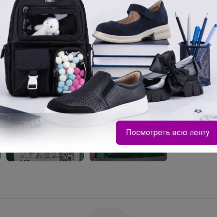
Посмотреть всю ленту
Леныра
Школьный гардероб начинается с качественных
носков и белья BODO