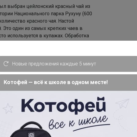
был выбран цейлонский красный чай из
итории Национального парка Рухуну (600
оличество красного чая. Настой
. Это один из самых крепких чаев в
сто используется в купажах. Обработка
ние/резка, ферментация, сушка.
 из Китая. Ганпаудэр — зеленый чай,
вида: чаинки похожи на шарики пороха.
Новые предложения каждые 5 минут
 в китайской провинции Чжэцзян и
и. В середине XVIII века Пиншуй
Котофей — всё к школе в одном месте!
ки — «Жемчужный чай из Пиншуй») был
о чая. Современная технология
работке описанного в литературе Жичжу
ый чай производили в Пиншуй еще со
ния об этом находят в «Чайном каноне»
к: сначала прожаривают, потом мягкие
ай получается ароматный, крепкий, с