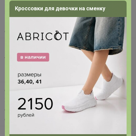
Написать в поддержку
Кроссовки для девочки на сменку
Защита покупателя
Помощь
О нас
Все предложения
Анонсы
Новости
Поддержка альпак
Самое выгодное
Хиты продаж
Самое желанное
Самое быстрое
Начать зарабатывать с 24-ok