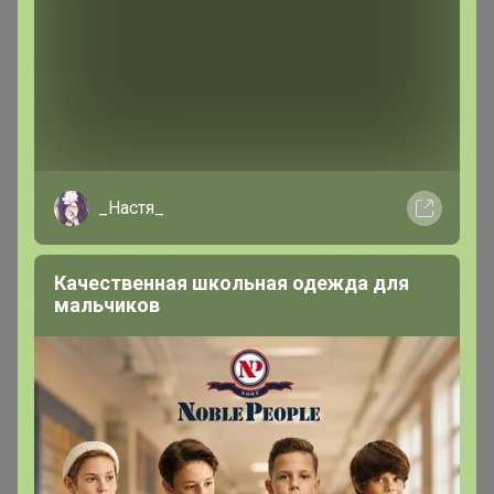
583р
Какао-порошок
голландский 150г, крафт-
Хит
пакет
1 590р
-24%
2 081р
Кофе Грильяж Карамель
с орешками 1000г, Зерно
_Настя_
Качественная школьная одежда для
мальчиков