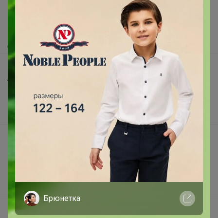
Как сделать заказ?
Как получить?
Доставка
Шоурумы
Торговые марки
Наша команда
В наличии
Подарочные сертификаты
Реклама на сайте
Поставщикам
Вакансии
Брюнетка
support@24-ok.ru