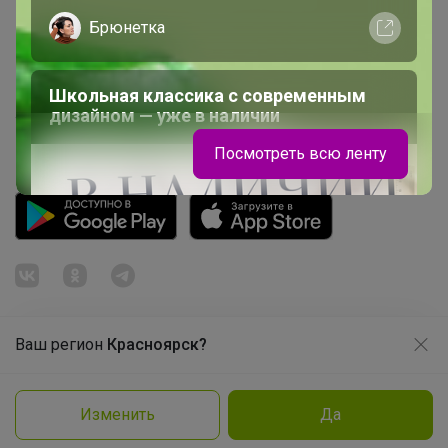
Брюнетка
Picabox.ru - Лучшее место для ваших изображений
Розыгрыш - Генератор случайных чисел
Пульс нашего маркетплейса
Школьная классика с современным
дизайном — уже в наличии
Укорачиватель ссылок
Посмотреть всю ленту
Ваш регион
Красноярск?
Продолжая использовать этот сайт и нажимая кнопку
«Принять», вы даёте согласие на обработку файлов
© ООО "Лявита", ОГРН 1122468054070, 2012 - 2026
cookie
Политика конфиденциальности
Изменить
Да
Заказать
Cоглашение пользователя
Подробнее
Принять