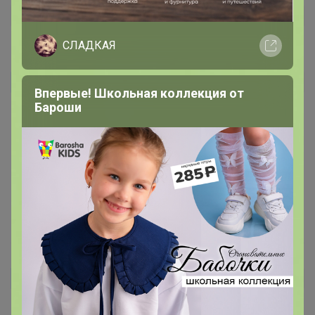
СЛАДКАЯ
mariya05
Автор уже получил заказ!
Впервые! Школьная коллекция от
Бароши
Добрый день!
Подскажите, пожалуйста, как вкусно сварить данный 
какао?
Заранее спасибо!
1 октября, 2025 15:11
Осьминкина
Автор уже получил заказ!
Обалденно вкусный какао! Если добавить побольше,