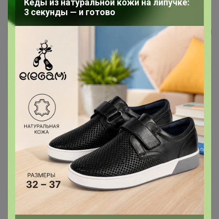
Какао - смесь №2 - 150гр....
Кеды из натуральной кожи на липучке:
3 секунды — и готово
Бонифаций