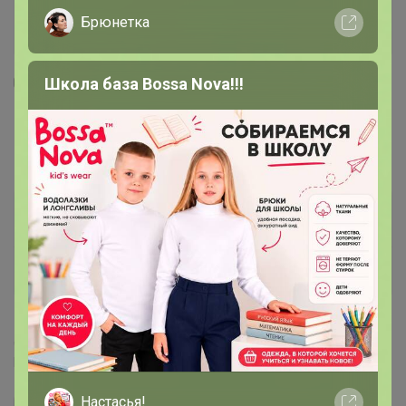
Брюнетка
Школа база Bossa Nova!!!
1
88
6
114
Какао - смесь №2 - 150гр. Весовой в крафт
пакете!!!
350
р
Орг.
70р
Доставка
15р
В наличии!
Уже находится у организатора
Делая заказ, Вы подтверждаете что ознакомлены с
регламентом выкупа
и соглашаетесь с
договором оферты
.
Настасья!