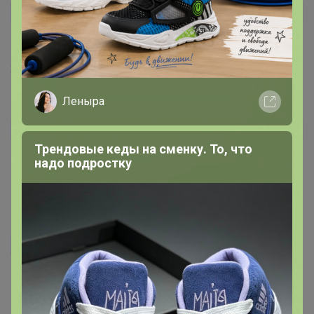
Чернобровкина
Автор уже получил заказ!
Отличное какао! Идеально для выпечки!
29 ноября, 2024 13:52
Леныра
почтальон Печкин
Автор уже получил заказ!
Трендовые кеды на сменку. То, что
надо подростку
Очень вкусный, насыщенный!!
11 октября, 2024 01:09
sliip2009
Сегодня наконец сварила какао ( хотя сложно сказать
что я его варила , просто залила горячим молоком ,
взбила капучинатором и подождала минут 5) полный