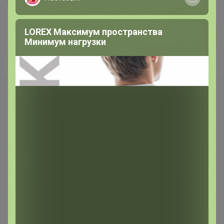
LOREX Максимум пространства
Бонифаций
Минимум нагрузки
СП266 Звездная кофемания от ТОП обжарщиков России! В наличии! Изучаем и Пробуем всю кофейную географию! 20 призов на пробу среди участников закупки!
Кофе в наличии у организатора в Красноярске! Без ожидания! Если в заказе позиция из этого каталога она выдается сразу! Если нужно заказ отправить вместе с позициями под заказ - напишите комментарий к заказу "отправить все вместе"
Покупают вместе