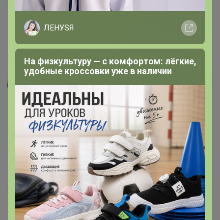
то получится шоколад с ещё более выраженным
вкусом!
ЛЕНУSЯ
16 января, 2025 21:44
На физкультуру — с комфортом: лёгкие,
удобные кроссовки уже в наличии
vally
Автор уже получил заказ!
Вкусно. Шоколадно.
‌детям очень понравилось.
25 декабря, 2024 19:28