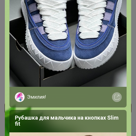
восторг!!🤩очень вкусно. Он совсем не как какао , а
как горячий шоколад из кофеин! Получился густой, в
меру сладкий с насыщенным вкусом шоколада .😋
10 октября, 2024 22:44
Эмилия!
Реклама
Рубашка для мальчика на кнопках Slim
fit
Как здесь все устроено?