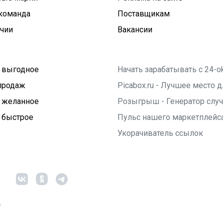
команда
Поставщикам
ичии
Вакансии
 выгодное
Начать зарабатывать с 24-o
продаж
Picabox.ru - Лучшее место
 желанное
Розыгрыш - Генератор слу
 быстрое
Пульс нашего маркетплейс
Укорачиватель ссылок
6