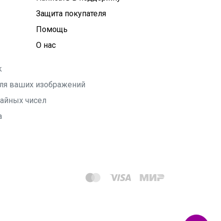
Защита покупателя
Помощь
О нас
k
 для ваших изображений
чайных чисел
а