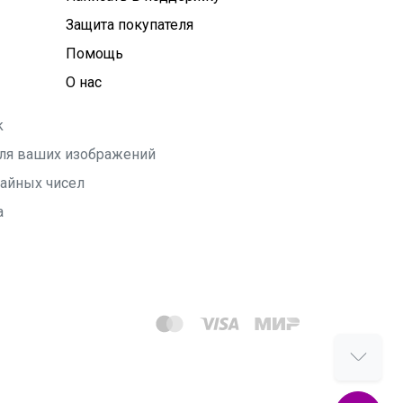
Защита покупателя
Помощь
О нас
k
 для ваших изображений
чайных чисел
а