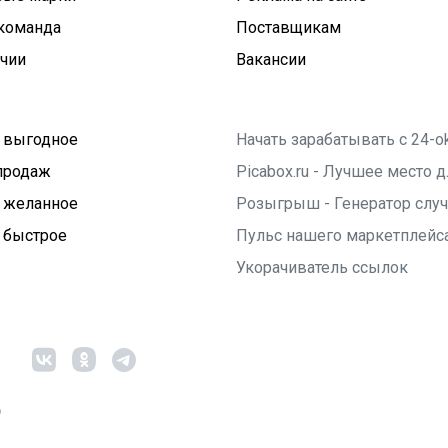
команда
Поставщикам
ичии
Вакансии
 выгодное
Начать зарабатывать с 24-o
продаж
Picabox.ru - Лучшее место
 желанное
Розыгрыш - Генератор слу
 быстрое
Пульс нашего маркетплейс
Укорачиватель ссылок
6