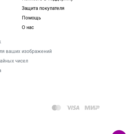
Защита покупателя
Помощь
О нас
k
 для ваших изображений
чайных чисел
а