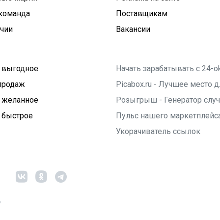
команда
Поставщикам
ичии
Вакансии
 выгодное
Начать зарабатывать с 24-o
продаж
Picabox.ru - Лучшее место
 желанное
Розыгрыш - Генератор слу
 быстрое
Пульс нашего маркетплейс
Укорачиватель ссылок
6