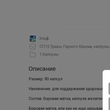
Эльф
СП15 Травы Горного Крыма, капсулы
1.Капсулы
Описание
Размер: 90 капсул
Назначение: для поддержания здоровья же
Состав: боровая матка; капсула желатинов
Боровая матка, или как ее еще называют - 