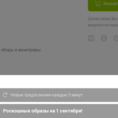
Заказа
Делая заказ, Вы
выкупа
и соглаш
, сборы и монотравы
Новые предложения каждые 5 минут
нщин.
ая
Роскошные образы на 1 сентября!
однобокая ортилия, грушанка, женская