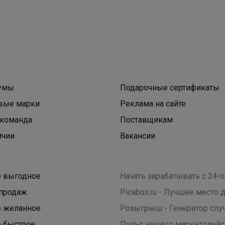
Брюнетка
Стильные годы — чудесные с Happywear!
умы
Подарочные сертификаты
вые марки
Реклама на сайте
команда
Поставщикам
ичии
Вакансии
 выгодное
Начать зарабатывать с 24-o
продаж
Picabox.ru - Лучшее место
 желанное
Розыгрыш - Генератор слу
 быстрое
Пульс нашего маркетплейс