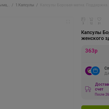
а,...
1.Капсулы
Капсулы Боровая матка. Поддержка..
3
12
31
Капсулы Бо
женского з
363
р
Сп
Дл
Достав
счет
После 26