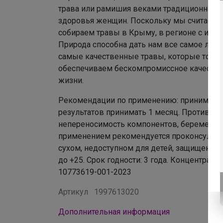
трава или рамишия веками традиционно и
здоровья женщин. Поскольку мы считаем, 
собираем травы в Крыму, в регионе с иде
Природа способна дать нам все самое луч
самые качественные травы, которые только
обеспечиваем бескомпромиссное качество
жизни.
Рекомендации по применению: принимать по
результатов принимать 1 месяц. Противоп
непереносимость компонентов, беременно
применением рекомендуется проконсультир
сухом, недоступном для детей, защищенном 
до +25. Срок годности: 3 года. Концентрат
10773619-001-2023
Артикул
1997613020
Дополнительная информация