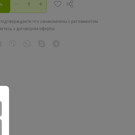
ть
 подтверждаете что ознакомлены с
регламентом
аетесь с
договором оферты
.