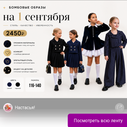
спользовалась для поддержания
что качество превыше всего, мы
альными климатическими условиями.
шее. Именно поэтому мы отбираем
 есть на Земле. Таким образом, мы
 и помогаем вам вести здоровый образ
 1 капсуле 3 раза в день. Для лучших
оказания: индивидуальная
сть, кормление грудью. Перед
оваться с врачом. Условия хранения: в
от света месте, при температуре от +10
ы пищевые из растительного сырья СТО
Настасья!
Посмотреть всю ленту
Блузка для девочки "Рюши и бант"