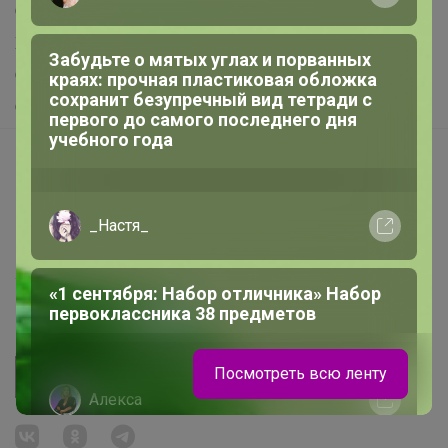
Самое выгодное
Хиты продаж
Забудьте о мятых углах и порванных
Самое желанное
краях: прочная пластиковая обложка
сохранит безупречный вид тетради с
Самое быстрое
первого до самого последнего дня
учебного года
Начать зарабатывать с 24-ok
Picabox.ru - Лучшее место для ваших изображений
Розыгрыш - Генератор случайных чисел
_Настя_
Пульс нашего маркетплейса
Укорачиватель ссылок
«1 сентября: Набор отличника» Набор
первоклассника 38 предметов
Посмотреть всю ленту
Алекса