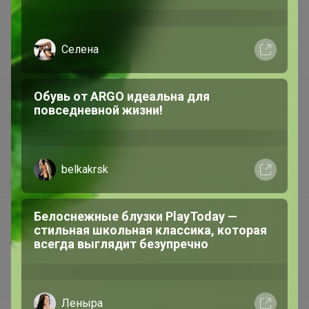
Реклама на сайте
Поставщикам
Селена
Вакансии
Обувь от ARGO идеальна для
support@24-ok.ru
повседневной жизни!
Написать в поддержку
Защита покупателя
Помощь
belkakrsk
О нас
Белоснежные блузки PlayToday —
Все предложения
стильная школьная классика, которая
Анонсы
всегда выглядит безупречно
Новости
Поддержка альпак
Леныра