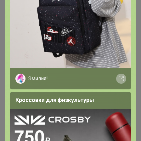
жаропонижающее и потогонное средство при
простудных заболеваниях; как болеутоляющее и
нормализующее обмен веществ средство при
подагре; суставном ревматизме; геморрое., Состав:
лопух большой (репейник) Химический состав: В
корнях лопуха обнаружено до 45% полисахарида
инулина, 12,3% протеина, эфирное масло, жирное
масло, а также пальмитиновая и стеариновая кислоты,
ситостерин и стигмастерин, дубильные вещества и
горечи. Показания к применению: Препараты из корня
лопуха стимулируют регенерацию тканей, оказывают
Эмилия!
желчегонное, антибактериальное и
противодиабетическое действия, очищают и
Кроссовки для физкультуры
обновляют состав (формулу) крови, нормализуют
функции желудка и кишечника. Корни лопуха
используют как мочегонное средство при камнях в
почках, желчном пузыре и мочевом пузыре, отёках,
как жаропонижающее и потогонное средство при
простудных заболеваниях, как болеутоляющее и