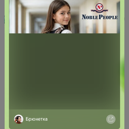
Лопух (корень)
Эльф
Брюнетка