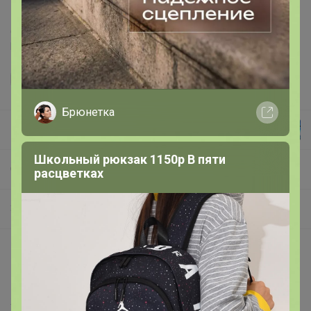
Делая заказ, Вы подтверждаете что ознакомлены с
регламентом выкупа
и соглашаетесь с
договором оферты
.
Брюнетка
Эльф
Школьный рюкзак 1150р В пяти
СП15 Травы Горного Крыма, капсулы, сборы и монотравы
расцветках
3.МоноТравы
Описание
Размер: 90 гр, Назначение: при камнях в почках;
желчном пузыре и мочевом пузыре; отёках; как