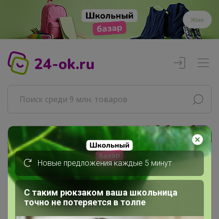
Жми
Реклама
Новые предложения каждые 5 минут
Главная
Эльф
С таким рюкзаком ваша школьница
СП15 Травы Горного Крыма,...
точно не потеряется в толпе
3.МоноТравы