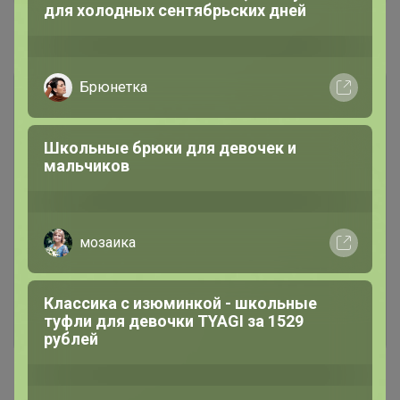
для холодных сентябрьских дней
Комментарии
Брюнетка
Школьные брюки для девочек и
мальчиков
Чтобы написать комментарий необходимо
авторизоваться на сайте!
мозаика
Это займет меньше минуты
Классика с изюминкой - школьные
Войти
Зарегистрироваться
туфли для девочки TYAGI за 1529
рублей