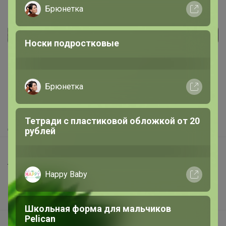
Брюнетка
Реклама
Носки подростковые
Как здесь все устроено?
Брюнетка
Как сделать заказ?
Как получить?
Тетради с пластиковой обложкой от 20
Доставка
рублей
Шоурумы
Торговые марки
Happy Baby
Наша команда
В наличии
Школьная форма для мальчиков
Pelican
Подарочные сертификаты