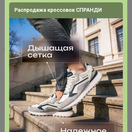
Распродажа кроссовок СПРАНДИ
2
6
13
Лопух (корень)
90
р
Орг.
19,8р
Специальный тариф
Для вас выдача заказа — от 10р
Доставка ~ 18 дней с момента включения в
счет
После 25 августа 2026 г.