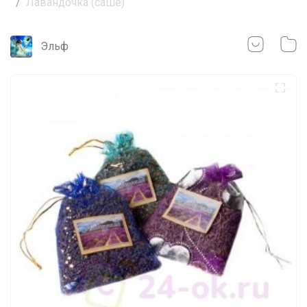
Лавандочка (саше)
Эльф