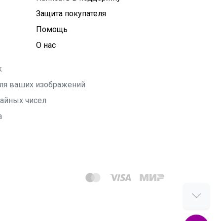
Защита покупателя
Помощь
О нас
k
 для ваших изображений
чайных чисел
а