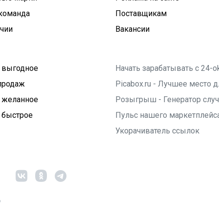
команда
Поставщикам
ичии
Вакансии
 выгодное
Начать зарабатывать с 24-o
продаж
Picabox.ru - Лучшее место
 желанное
Розыгрыш - Генератор слу
 быстрое
Пульс нашего маркетплейс
Укорачиватель ссылок
6