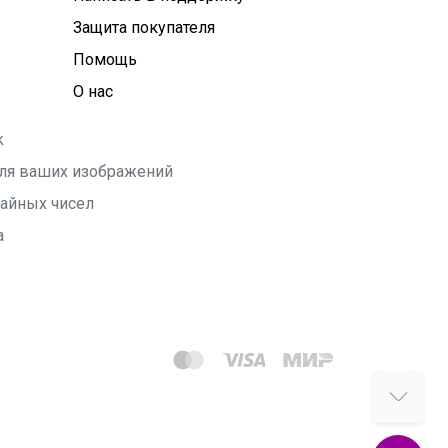
Защита покупателя
Помощь
О нас
k
 для ваших изображений
чайных чисел
а