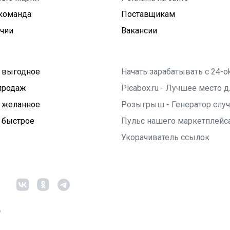
команда
Поставщикам
ичии
Вакансии
 выгодное
Начать зарабатывать с 24-o
продаж
Picabox.ru - Лучшее место
 желанное
Розыгрыш - Генератор слу
 быстрое
Пульс нашего маркетплейс
Укорачиватель ссылок
6