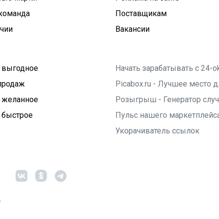
команда
Поставщикам
ичии
Вакансии
 выгодное
Начать зарабатывать с 24-o
продаж
Picabox.ru - Лучшее место
 желанное
Розыгрыш - Генератор слу
 быстрое
Пульс нашего маркетплейс
Укорачиватель ссылок
6