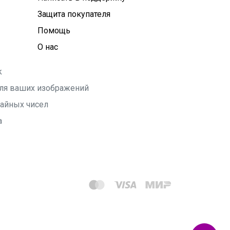
Защита покупателя
Помощь
О нас
k
 для ваших изображений
чайных чисел
а