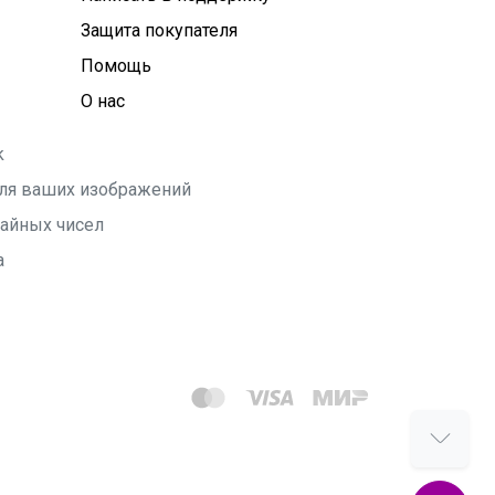
Защита покупателя
Помощь
О нас
k
 для ваших изображений
чайных чисел
а