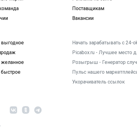
команда
Поставщикам
ичии
Вакансии
 выгодное
Начать зарабатывать с 24-o
продаж
Picabox.ru - Лучшее место
 желанное
Розыгрыш - Генератор слу
 быстрое
Пульс нашего маркетплейс
Укорачиватель ссылок
6