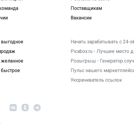
команда
Поставщикам
ичии
Вакансии
 выгодное
Начать зарабатывать с 24-o
продаж
Picabox.ru - Лучшее место
 желанное
Розыгрыш - Генератор слу
 быстрое
Пульс нашего маркетплейс
Укорачиватель ссылок
6