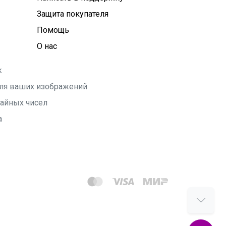
Защита покупателя
Помощь
О нас
k
 для ваших изображений
чайных чисел
а