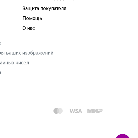
Защита покупателя
Помощь
О нас
k
 для ваших изображений
чайных чисел
а