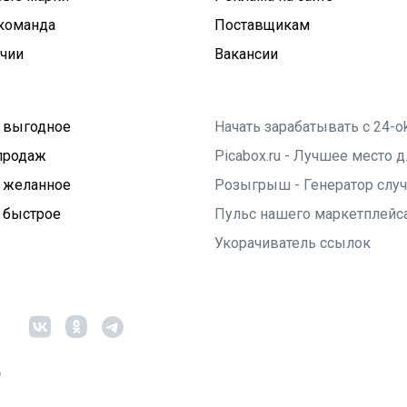
команда
Поставщикам
ичии
Вакансии
 выгодное
Начать зарабатывать с 24-o
продаж
Picabox.ru - Лучшее место
 желанное
Розыгрыш - Генератор слу
 быстрое
Пульс нашего маркетплейс
Укорачиватель ссылок
6