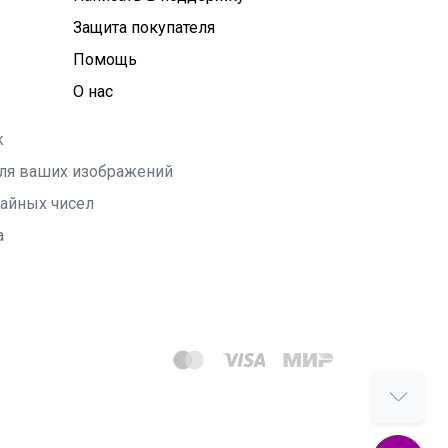
Защита покупателя
Помощь
О нас
k
 для ваших изображений
чайных чисел
а