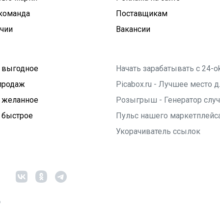
команда
Поставщикам
ичии
Вакансии
 выгодное
Начать зарабатывать с 24-o
продаж
Picabox.ru - Лучшее место
 желанное
Розыгрыш - Генератор слу
 быстрое
Пульс нашего маркетплейс
Укорачиватель ссылок
6