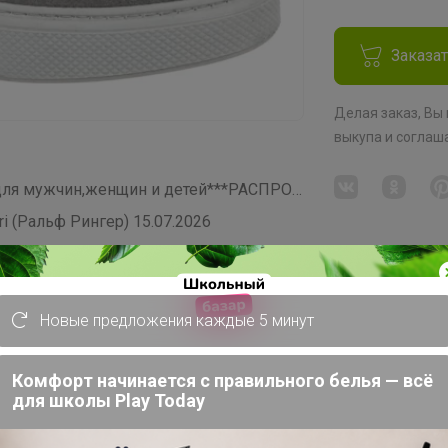
Заказа
Делая заказ, Вы
выкупа
и соглаш
СП204 RALF RINGER by RIVERI-обувь для мужчин,женщин и детей***РАСПРОДАЖА***
 (Ральф Рингер) 15.07.2026
Новые предложения каждые 5 минут
Комфорт начинается с правильного белья — всё
для школы Play Today