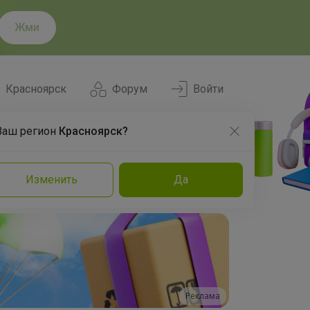
Жми
Красноярск
Форум
Войти
Ваш регион
Красноярск?
Нравится
Заказы
Изменить
Да
и
Команда
Торговые марки
Эксперты
Реклама