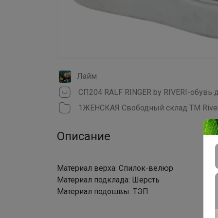
Лайм
1ЖЕНСКАЯ Свободный склад ТМ Riveri
Описание
Материал верха: Спилок-велюр
Материал подклада: Шерсть
Материал подошвы: ТЭП