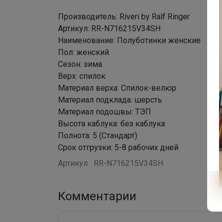
Производитель: Riveri by Ralf Ringer
Артикул: RR-N716215V34SH
Наименование: Полуботинки женские
Пол: женский
Сезон: зима
Верх: спилок
Материал верха: Спилок-велюр
Материал подклада: шерсть
Материал подошвы: ТЭП
Высота каблука: без каблука
Полнота: 5 (Стандарт)
Срок отгрузки: 5-8 рабочих дней
Артикул
RR-N716215V34SH
Комментарии