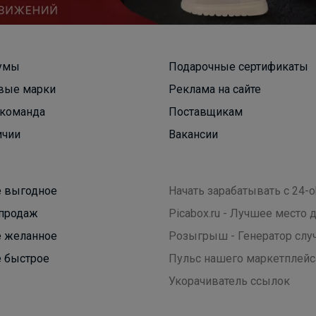
умы
Подарочные сертификаты
вые марки
Реклама на сайте
команда
Поставщикам
Брюнетка
ичии
Вакансии
Стильная школа от MIZA! Размеры 122-164
Можно оплачивать Долями!
 выгодное
Начать зарабатывать с 24-o
продаж
Picabox.ru - Лучшее место
 желанное
Розыгрыш - Генератор слу
 быстрое
Пульс нашего маркетплейс
Укорачиватель ссылок