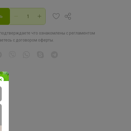
ть
 подтверждаете что ознакомлены с
регламентом
аетесь с
договором оферты
.