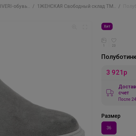
VERI-обувь...
1ЖЕНСКАЯ Свободный склад ТМ...
Полуб
Хит
1
23
Полуботинки
3 921
р
Достав
счет
После 24
Размер
36