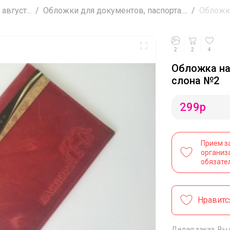
вгуст...
Обложки для документов, паспорта....
Обложка
2
2
4
Обложка на
слона №2
299
р
Прием з
организ
обязате
Нравитс
Делая заказ, Вы