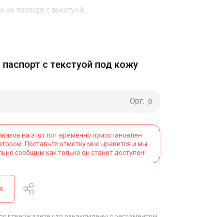
 на паспорт с текстуой...
 паспорт с текстуой под кожу
Орг.
р
аказов на этот лот временно приостановлен
атором. Поставьте отметку мне нравится и мы
льно сообщим как только он станет доступен!
я
 подтверждаете что ознакомлены с
регламентом