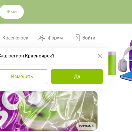
Жми
Красноярск
Форум
Войти
Ваш регион
Красноярск?
Нравится
Заказы
Изменить
Да
и
Команда
Торговые марки
Эксперты
Реклама