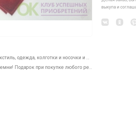
выкупа
и соглаш
СП85 Пристрой DJULIY август sale! Текстиль, одежда, колготки и носочки и многое другое
Обложки для документов, паспорта. Ремни! Подарок при покупке любого ремня!