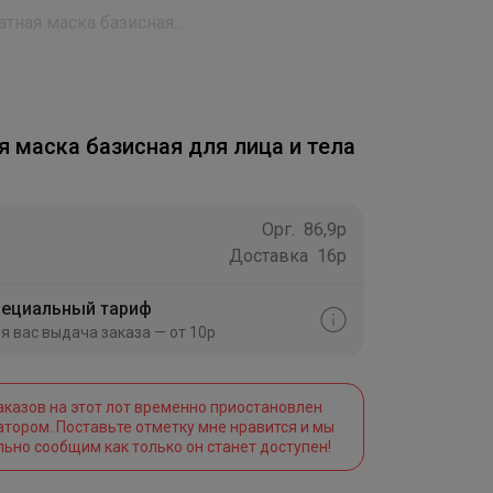
тная маска базисная...
я маска базисная для лица и тела
Орг.
86,9р
Доставка
16р
ециальный тариф
я вас выдача заказа — от 10р
аказов на этот лот временно приостановлен
атором. Поставьте отметку мне нравится и мы
льно сообщим как только он станет доступен!