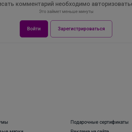
сать комментарий необходимо авторизоватьс
Это займет меньше минуты
Войти
Зарегистрироваться
Леныра
Футболка BODO — базовая модель, которая
идеально впишется в любой подростковый
гардероб.В 3 цветах
Леныра
Рюкзаки Smiggle — это яркие школьные и
повседневные рюкзаки от австралийского
умы
Подарочные сертификаты
бренда
вые марки
Реклама на сайте