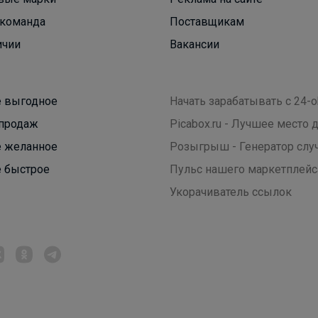
команда
Поставщикам
ичии
Вакансии
 выгодное
Начать зарабатывать с 24-o
продаж
Picabox.ru - Лучшее место
 желанное
Розыгрыш - Генератор слу
 быстрое
Пульс нашего маркетплейс
Укорачиватель ссылок
Эмилия!
Костюм BODO — стиль, комфорт и качество, в