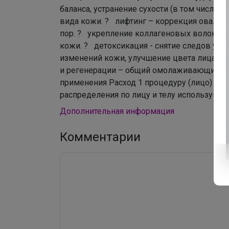
баланса, устранение сухости (в том числе 
вида кожи. ? лифтинг – коррекция овала л
пор. ? укрепление коллагеновых волокон 
кожи. ? детоксикация - снятие следов уст
изменений кожи, улучшение цвета лица. 
и регенерации – общий омолаживающий эфф
применения Расход 1 процедуру (лицо) – 25
распределения по лицу и телу используйте
Дополнительная информация
Комментарии