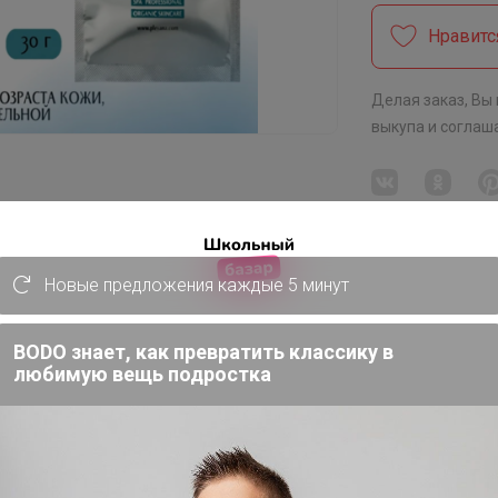
Нравитс
Делая заказ, Вы
выкупа
и соглаш
CM, EMANSI, Evoskin - реально работает
🍀 PLEYANA -профессиональный бренд косметики Швейцарско-Российского производства для медицинских, SPA-центров и салонов красоты
Новые предложения каждые 5 минут
BODO знает, как превратить классику в
щее и противовоспалительное
любимую вещь подростка
роникновение активных ингредиентов,
о усиливает действие препаратов,
атные маски, улучшая лимфо- и
, поэтому широко используются в
ют влагу – сохранение водного