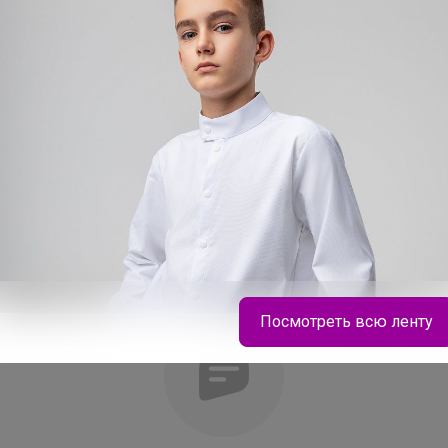
возрастной кожи), улучшение внешнего
ица, разглаживание морщин, стягивание
– повышение тонуса и эластичности
алости, коррекция возрастных
? улучшение процессов обмена веществ
ект Made in France. Состав Способ
 g (на 70 ml воды).Для равномерного
 шпатель косметологический.
Посмотреть всю ленту