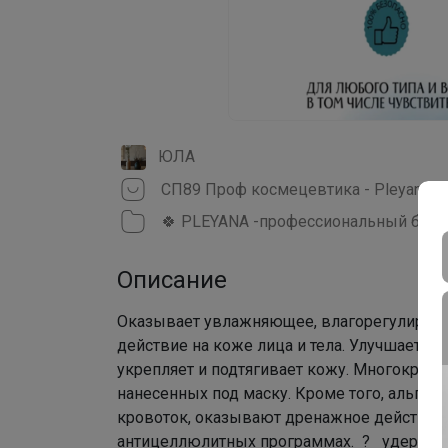
ЮЛА
СП89 Проф космецевтика - Pleyana, B
Описание
Оказывает увлажняющее, влагорегулирую
действие на коже лица и тела. Улучшает п
укрепляет и подтягивает кожу. Многократн
нанесенных под маску. Кроме того, альгин
кровоток, оказывают дренажное действие
антицеллюлитных программах. ? удержива