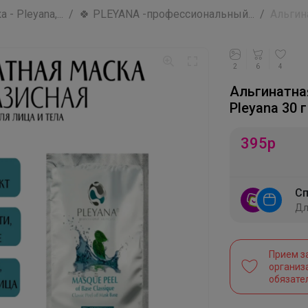
 Pleyana,...
🍀 PLEYANA -профессиональный...
Альгина
2
6
4
Альгинатна
Pleyana 30 г
395
р
Сп
Дл
Прием з
организ
обязате