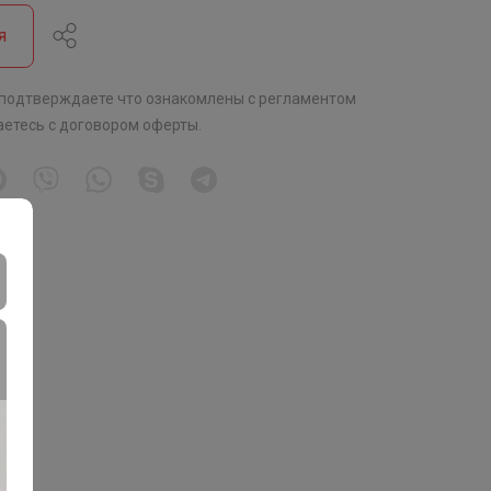
я
 подтверждаете что ознакомлены с
регламентом
аетесь с
договором оферты
.