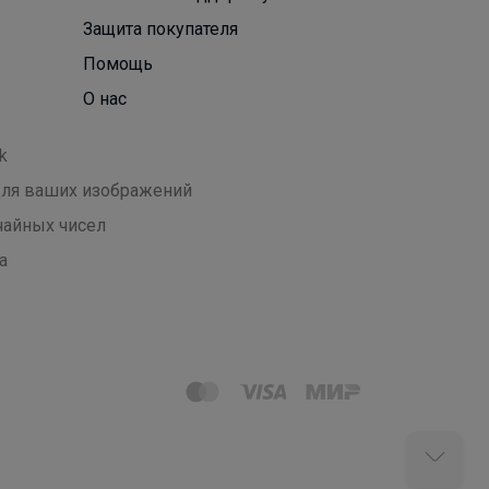
Защита покупателя
Помощь
О нас
k
 для ваших изображений
чайных чисел
а