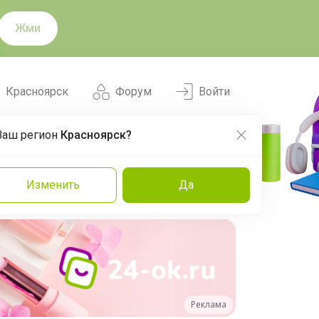
Жми
Красноярск
Форум
Войти
Ваш регион
Красноярск?
Нравится
Заказы
Изменить
Да
и
Команда
Торговые марки
Эксперты
Реклама