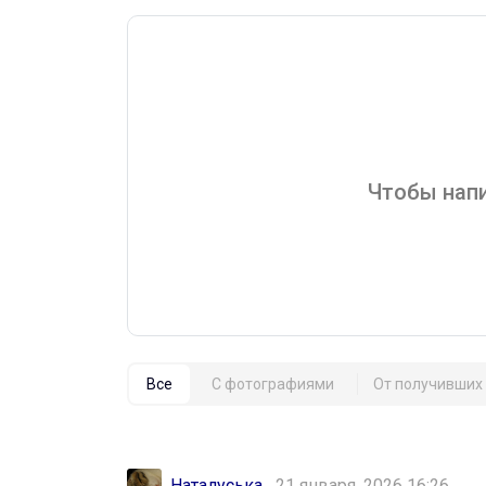
Чтобы напи
Все
С фотографиями
От получивших 
Наталуська
21 января, 2026 16:26