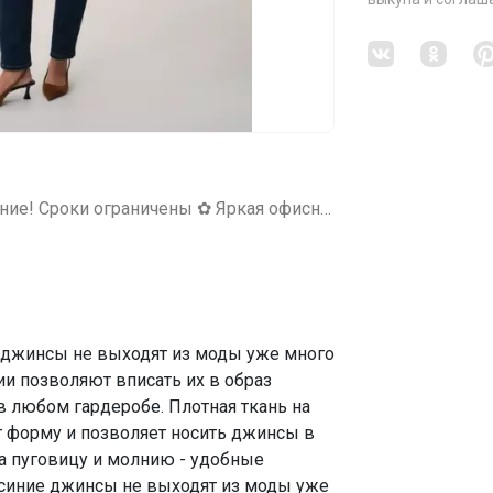
СП279 ✿✿AN*TIGA✿✿ Спецпредложение! Сроки ограничены ✿ Яркая офисная и повседневная одежда.
 джинсы не выходят из моды уже много
ии позволяют вписать их в образ
в любом гардеробе. Плотная ткань на
т форму и позволяет носить джинсы в
на пуговицу и молнию - удобные
 синие джинсы не выходят из моды уже