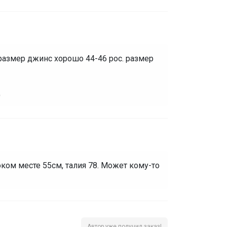
0 размер джинс хорошо 44-46 рос. размер
)
ком месте 55см, талия 78. Может кому-то
Автор уже получил заказ!