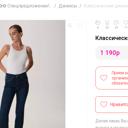
✿ Спецпредложение!...
Джинсы
Классические джинс
6
35
25
71
Классическ
1 190
р
Прием з
организ
обязате
Нравитс
Делая заказ, Вы
выкупа
и соглаш