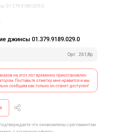
ы 01.379.9189.029.0
ие джинсы 01.379.9189.029.0
Орг.
261,8р
аказов на этот лот временно приостановлен
атором. Поставьте отметку мне нравится и мы
льно сообщим как только он станет доступен!
я
 подтверждаете что ознакомлены с
регламентом
аетесь с
договором оферты
.