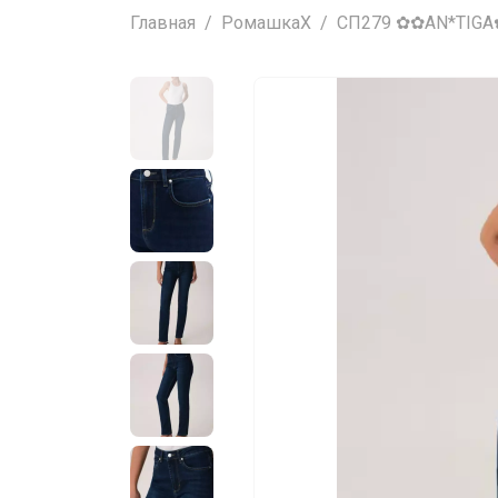
Главная
РомашкаХ
СП279 ✿✿AN*TIGA✿