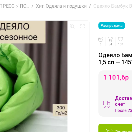
РЕСС ⚡ ПО...
Хит: Одеяла и подушки
Одеяло Бамбук Вс
Распродажа
5
54
107
Одеяло Бам
1,5 сп — 14
1 101,6
р
Достав
счет
После 23