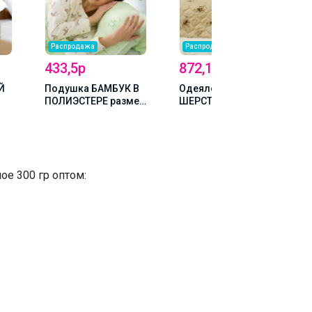
Распродажа
Распродажа
433,5р
872,1р
Й
Подушка БАМБУК В
Одеяло ВЕРБЛЮЖЬЯ
ПОЛИЭСТЕРЕ размер
ШЕРСТЬ
50*70
ОБЛЕГЧЕННОЕ В
ПОЛИЭСТЕРЕ 1,5 сп —
145*205
ое 300 гр оптом: