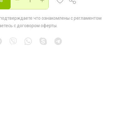
ть
 подтверждаете что ознакомлены с
регламентом
аетесь с
договором оферты
.