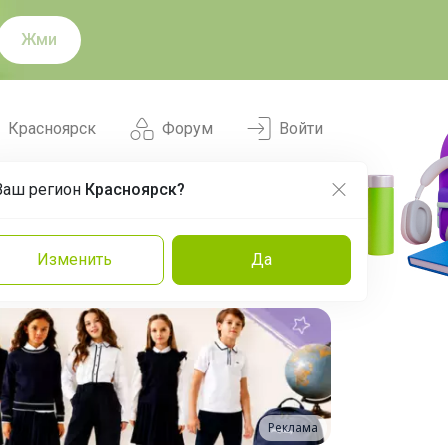
Жми
Красноярск
Форум
Войти
Ваш регион
Красноярск?
Нравится
Заказы
Изменить
Да
и
Команда
Торговые марки
Эксперты
Реклама