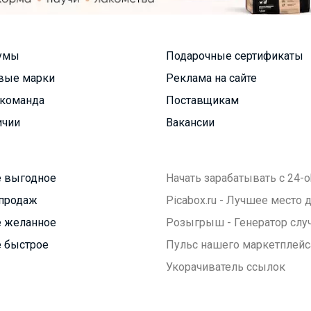
умы
Подарочные сертификаты
вые марки
Реклама на сайте
команда
Поставщикам
ичии
Вакансии
 выгодное
Начать зарабатывать с 24-o
продаж
Picabox.ru - Лучшее место
 желанное
Розыгрыш - Генератор слу
 быстрое
Пульс нашего маркетплейс
Укорачиватель ссылок