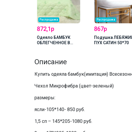
а
Распродажа
Распродажа
872,1р
867р
амбук
Одеяло БАМБУК
Подушка ЛЕБЯЖИ
ное В
ОБЛЕГЧЕННОЕ В
ПУХ САТИН 50*70
ре евро-
ПОЛИЭСТЕРЕ 1,5 сп —
140*205
Описание
Купить одеяла бамбук(имитация) Всесезонн
Чехол Микрофибра (цвет-зеленый)
размеры:
ясли-105*140- 850 руб.
1,5 сп – 145*205-1080 руб.