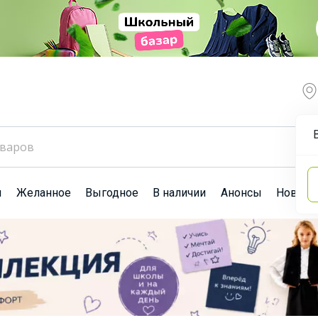
ы
Желанное
Выгодное
В наличии
Анонсы
Новост