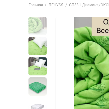
Главная
ЛЕНУSЯ
СП331 Диамант⚡ЭКСП