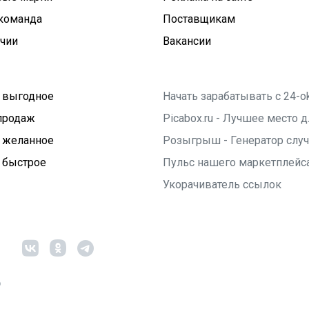
команда
Поставщикам
ичии
Вакансии
 выгодное
Начать зарабатывать с 24-o
продаж
Picabox.ru - Лучшее место
 желанное
Розыгрыш - Генератор слу
 быстрое
Пульс нашего маркетплейс
Укорачиватель ссылок
6