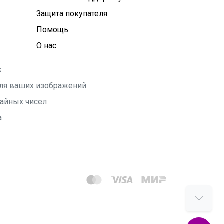
Защита покупателя
Помощь
О нас
k
 для ваших изображений
чайных чисел
а