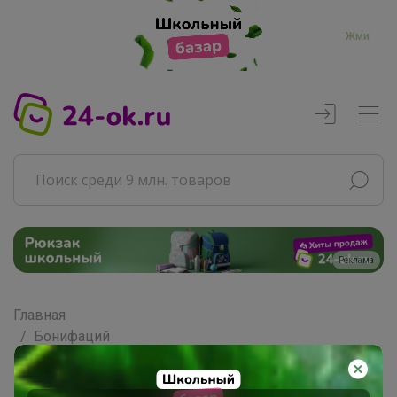
Жми
Реклама
Главная
Бонифаций
СП93 Мясотека - Фермерские...
Мясо, колбасы и деликатесы