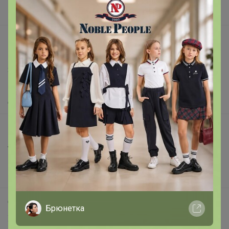
Вакансии
support@24-ok.ru
Написать в поддержку
Защита покупателя
Помощь
О нас
Все предложения
Анонсы
Новости
Поддержка альпак
Самое выгодное
Брюнетка
Хиты продаж