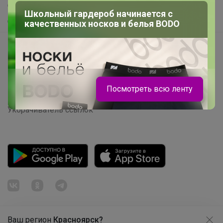
Самое желанное
Школьный гардероб начинается с
Самое быстрое
качественных носков и белья BODO
Начать зарабатывать с 24-ok
Picabox.ru - Лучшее место для ваших изображений
Розыгрыш - Генератор случайных чисел
Посмотреть всю ленту
Пульс нашего маркетплейса
Укорачиватель ссылок
Ваш регион
Красноярск?
Продолжая использовать этот сайт и нажимая кнопку