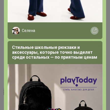
Шикарный мясной хлеб ! Муж оценил ;) будем брать в
дальнейшем у вас и пробовать другие лоты :)))
21 марта, 2024 07:54
Селена
Титус
Автор уже получил заказ!
Стильные школьные рюкзаки и
Вкусно, чуть-чуть аромат копчения, для меня немного
аксессуары, которые точно выделят
жирновато. Мне понравилось делать бутерброд с
среди остальных — по приятным ценам
халапеньо и руколой.
20 марта, 2024 20:50
мамаМакса
Автор уже получил заказ!
Нереально вкусно!!!