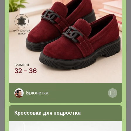
Очень вкусно!!! Ни когда не забирайте вечером -
прощай диета))) спасибо большое!!
30 октября, 2025 21:03
natasv
Автор уже получил заказ!
Очень, ну очень вкусный мясной хлеб . Спасибо
большое !
30 ноября, 2024 17:21
Брюнетка
Ель
Автор уже получил заказ!
Кроссовки для подростка
Хлеб мясной не понравился ни по вкусу. ни по
структуре.