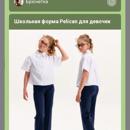
Брюнетка
подсолила)
Школьная форма Pelican для девочек
21 марта, 2024 21:54
Strelka
Автор уже получил заказ!
Колбаска замечательная. Чувствуется, что без лишних
добавок, это правда!
21 марта, 2024 11:37
natasv
Автор уже получил заказ!