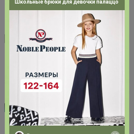
Школьные брюки для девочки палаццо
14 апреля, 2024 13:45
Дариш
Автор уже получил заказ!
23 марта, 2024 15:55
Batishcheva
Автор уже получил заказ!
Для меня недостаточно специй, а семье понравилась.
Копченный аромат, свежая, вкусная колбаса, но я бы