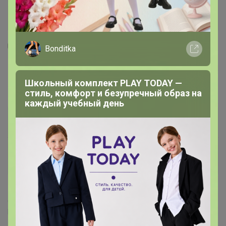
Bonditka
1
93
14
59
Фермерская "мясной хлеб" колбаса (как
Школьный комплект PLAY TODAY —
докторская)- 600гр
стиль, комфорт и безупречный образ на
каждый учебный день
535
р
Орг.
р
Доставка
≈ 22,83р
Доставка ~ 7 дней с момента включения в
счет
После 15 августа 2026 г.
Делая заказ, Вы подтверждаете что ознакомлены с
регламентом выкупа
и соглашаетесь с
договором оферты
.