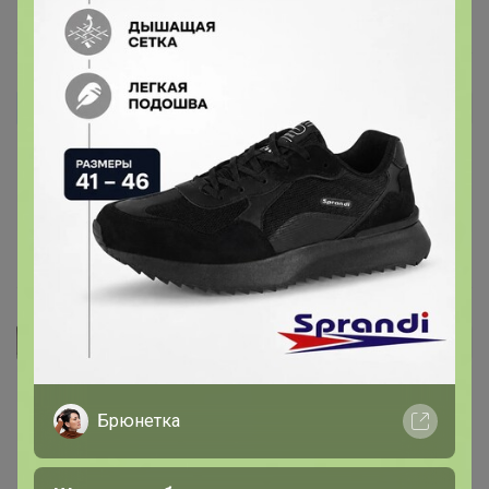
14 октября, 2024 15:33
89607690991
Автор уже получил заказ!
колбаска свежая, на мой вкус в меру соли и специй,
плотненькая, очень вкусненькая. спасибо. буду
заказывать еще
5 октября, 2024 13:46
Olisia movi
Автор уже получил заказ!
Очень очень вкусный хлеб! Спасибо большое!
Брюнетка