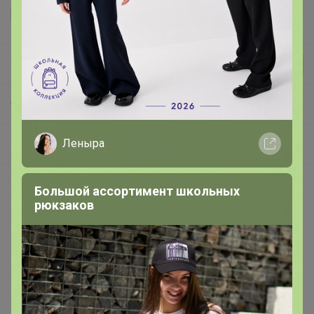
Бонифаций
СП93 Мясотека - Фермерские Мясные Деликатесы и полуфабрикаты от Шефа! Вкус Настоящего Качества!
Леныра
Мясо, колбасы и деликатесы
Большой ассортимент школьных
Покупают вместе
рюкзаков
Выбор экспертов
Скидка