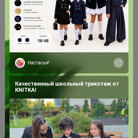
добавляет консерванты и вкусовые добавки. Я еще
когда поеду забирать, видео запишу с производства
для нас )
29 февраля, 2024 16:39
ципа
Настасья!
Продукт сделан из мяса, жил и любых мясных
ингредиентов и загустителей для удешевления
продукции - это опечатка или все верно?
Качественный школьный трикотаж от
KNITKA!
29 февраля, 2024 15:57