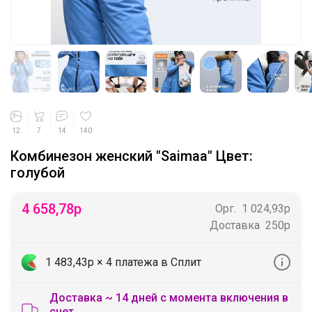
12
7
14
140
Комбинезон женский "Saimaa" Цвет:
голубой
4 658,78
р
Орг.
1 024,93р
Доставка
250р
1 483,43р
× 4 платежа в Сплит
Доставка ~ 14 дней с момента включения в
счет