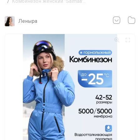
Комбинезон женский "Saimaa"...
Леныра