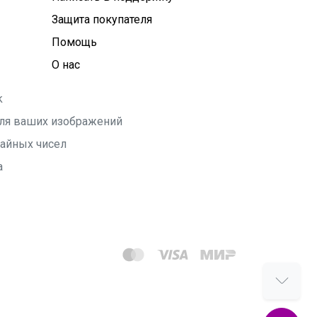
Защита покупателя
Помощь
О нас
k
 для ваших изображений
чайных чисел
а