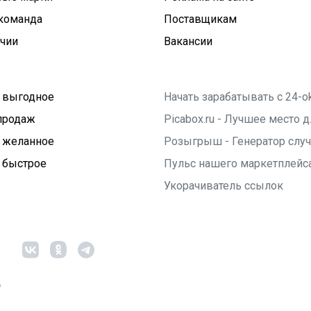
команда
Поставщикам
ичии
Вакансии
 выгодное
Начать зарабатывать с 24-o
продаж
Picabox.ru - Лучшее место
 желанное
Розыгрыш - Генератор слу
 быстрое
Пульс нашего маркетплейс
Укорачиватель ссылок
6