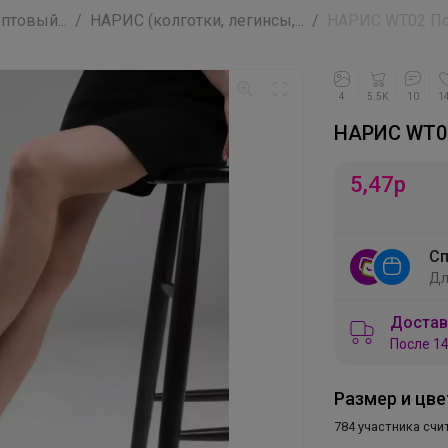
птовый...
НАРИС (колготки, легинсы,...
НАРИС WT02 П
4
5.5K
10
1
НАРИС WT0
5,47
р
Сп
Дл
Достав
После 14
Размер и цве
784 участника счи