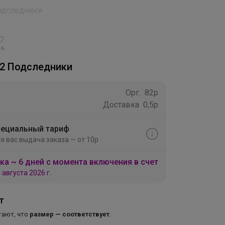
одследники
46
2 Подследники
Орг.
82р
Доставка
0,5р
ециальный тариф
я вас выдача заказа — от 10р
ка ~ 6 дней с момента включения в счет
 августа 2026 г.
т
тают, что
размер — соответствует
.