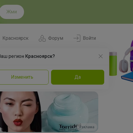
Жми
Красноярск
Форум
Войти
Ваш регион
Красноярск?
Нравится
Заказы
Изменить
Да
и
Команда
Торговые марки
Эксперты
Реклама