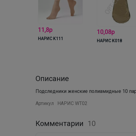
11,8р
10,08р
 ACTIVE
НАРИС K111
НАРИС K018
нские
ные (М)
Описание
Подследники женские полиамидные 10 пар в
Артикул
НАРИС WT02
Комментарии
10