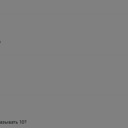
а
казывать 10?