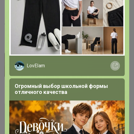
ОБ: 112-116-120 см (размер 44-46-48);
ОТ: 68-72-76 см (размер 44-46-48)
Артикул
1097
Фотографии покупателей
1
LovEIam
Огромный выбор школьной формы
Комментарии
8
отличного качества