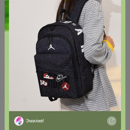
Реклама на сайте
Поставщикам
Вакансии
support@24-ok.ru
Написать в поддержку
Защита покупателя
Помощь
О нас
Все предложения
Анонсы
Новости
Поддержка альпак
Эмилия!
Самое выгодное