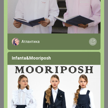
У меня рост 178, и рукава отлично!
Очень
красивый костюм!!! Я довольна,- спасибо!
24 апреля, 2025 08:54
СОФИнеЛОРЕН
Атлантика
пуша
, что есть, то есть, брюки "в пол" Шьют. Я 170,
дочь 174 и то убираем длину брюк зачастую. А вообще
Infanta&Mooriposh
костюм класс! Нет, на 170 рукава хорошо, у меня
подруга покупала костюм этот, когда коллекция
вышла той весной.
24 апреля, 2025 08:54
пуша
Автор уже получил заказ!