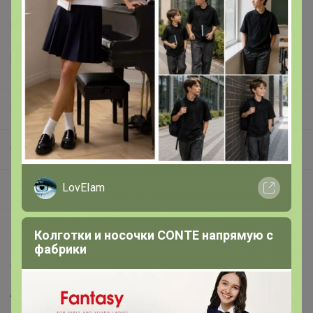
Делая заказ, Вы подтверждаете что ознакомлены с
регламентом выкупа
и соглашаетесь с
договором оферты
.
СОФИнеЛОРЕН
СП106 LOKKA - *** ОСЕНЬ 2026 *** СКИДКИ ! Белорусский бренд от производителя по самым низким ценам.
LovEIam
ПРОШЛЫЕ КОЛЛЕКЦИИ
Описание
Колготки и носочки CONTE напрямую с
фабрики
Состав:
хлопок 97%, эластан 3%
Рост:
164