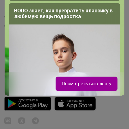
Хиты продаж
BODO знает, как превратить классику в
любимую вещь подростка
Самое желанное
Самое быстрое
Начать зарабатывать с 24-ok
Picabox.ru - Лучшее место для ваших изображений
Розыгрыш - Генератор случайных чисел
Пульс нашего маркетплейса
Укорачиватель ссылок
Посмотреть всю ленту