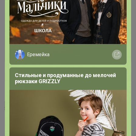
Чтобы написать комментарий необходимо
авторизоваться на сайте!
Это займет меньше минуты
Войти
Зарегистрироваться
Еремейка
Стильные и продуманные до мелочей
рюкзаки GRIZZLY
КОСМОС55555
Автор уже получил заказ!
А ценник для него просто бомба!
24 апреля, 2025 09:06