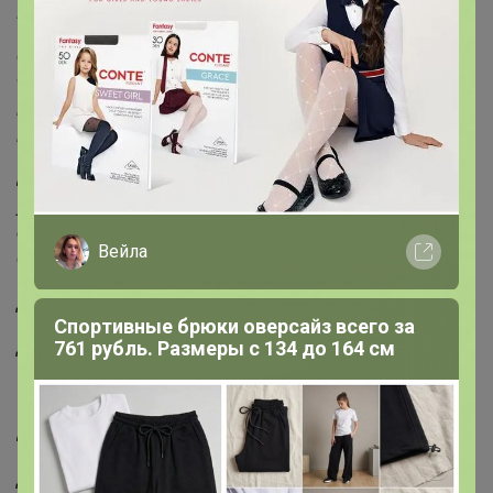
Комплект спортивный. Состоит из свитшота и брюк.
Свитшот прямого, свободного силуэта, ниже линии
талии
. Рукав втачной, длинный. Воротник- стойка. По
переду выполнены декоративные накладные карманы с
клапанами.
Брюки длинные, широкие, расклешенные книзу
. На
уровне колена выполнен подрез с разрезом по
боковому шву. Пояс притачной, на резинке.
Вейла
Свитшот:
Длина по спинке 55 см.
Спортивные брюки оверсайз всего за
Длина рукава от воротника 69 см.
761 рубль. Размеры с 134 до 164 см
ОГ: 108-112-116 см (размер 44-46-48)
Брюки:
Длина от пояса 105 см.