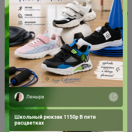
Реклама
Как здесь все устроено?
Как сделать заказ?
Как получить?
Доставка
Шоурумы
Торговые марки
Леныра
Наша команда
В наличии
Школьный рюкзак 1150р В пяти
расцветках
Подарочные сертификаты