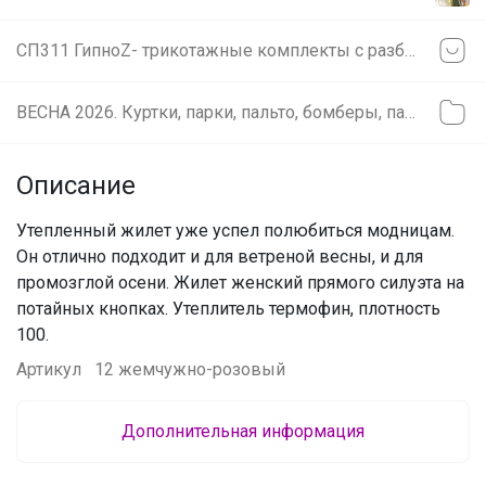
СП311 ГипноZ- трикотажные комплекты с разбивкой по размерам, по моделям. Бесплатная доставка. Ура, у нас персональная скидка 12% . Яркие новинки, стильные спортивные костюмы. ЛИКВИДАЦИЯ прошлых коллекций. ОСЕНЬ 2026❤️‍
ВЕСНА 2026. Куртки, парки, пальто, бомберы, пальто
Описание
Утепленный жилет уже успел полюбиться модницам.
Он отлично подходит и для ветреной весны, и для
промозглой осени. Жилет женский прямого силуэта на
потайных кнопках. Утеплитель термофин, плотность
100.
Артикул
12 жемчужно-розовый
Дополнительная информация