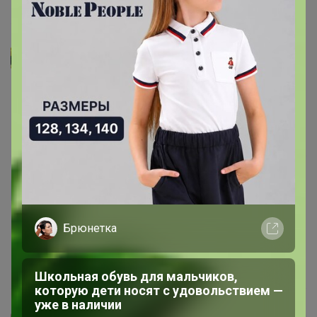
КОСТОЧКА
Lyaandm08
, тут в зависимости от того как хотите чтобы
сидела футболка, свободно или прилегала
16 октября, 2024 07:59
Lyaandm08
Не понятно по отзывам , разнятся На 46 размер какую
Брюнетка
букву заказывать?
16 октября, 2024 00:37
Школьная обувь для мальчиков,
которую дети носят с удовольствием —
уже в наличии