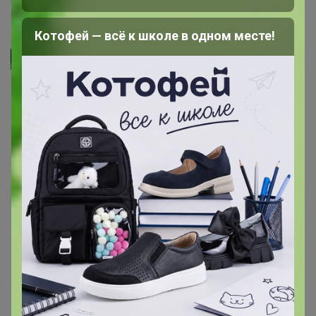
Котофей — всё к школе в одном месте!
Ладомира
Автор уже получил заказ!
Не понятно по размеру, так сильно маломерит, если на
44-ый берут 3XL, судя по отзывам.
25 сентября, 2024 20:12
Катерина2390
Автор уже получил заказ!
Взяла 2 штуки, буду заказывать ещё. Нравится что
оверсайз можно взять. Материал плотный,
качественно прошито
25 сентября, 2024 10:43