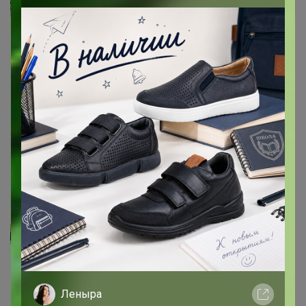
S_Alena
Автор уже получил заказ!
Ладомира
, берите в размер, если хочется немного
посвободнее, то следующий размер. Я взяла на свой
44-46 ОГ93 размер М. Легкий Овер, балохоны не
люблю. Рукав сидит ровно по плечу, совсем немного
спущен. На фото ниже рукав очень сильно висит
(лично моё мнение). При случае сделаю фото.
Качество у футболок отличное. Даже муж на это
обратил внимание. Очень плотный хороший трикотаж
13 октября, 2024 16:35
КОСТОЧКА
Ладомира
, побольше берут чтобы посвободнее
сидела. Ориентируйтесь замерам
Леныра
25 сентября, 2024 20:18