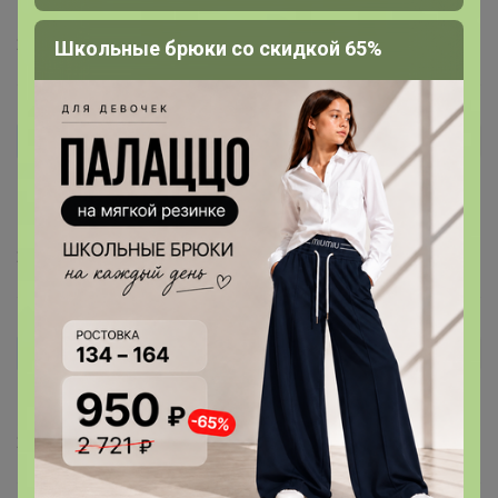
ними не произошло. Лекала отличные, ткань плотная...
26 мая, 2025 20:54
Школьные брюки со скидкой 65%
гага*
Автор уже получил заказ!
Брала цвет "кофе", понравилась по качеству, на ог 100
- XL, пришла еще, впереди лето😁
24 апреля, 2025 10:32
Oks-bogoyavlenskaya
Автор уже получил заказ!
Качество огонь
20 марта, 2025 06:04