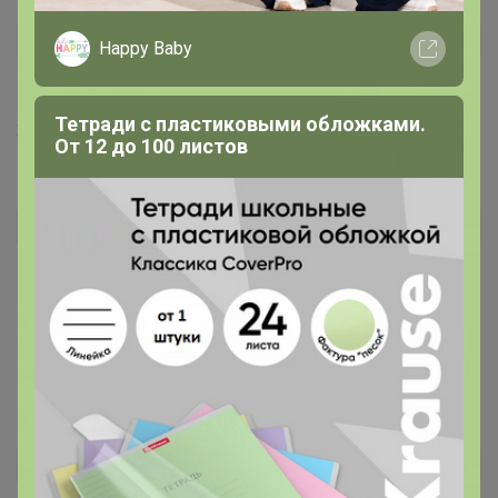
Ани НеЛорак
Автор уже получил заказ!
Happy Baby
плотный трикотаж, ПОГ по размеру М-49 см
Тетради с пластиковыми обложками.
26 декабря, 2024 20:57
От 12 до 100 листов
ЮлияД
Автор уже получил заказ!
Получила темно-зеленую в размере л, качество
шикарное, цвет насыщеннный, сидит как на модели
примерно. Но мне больше по душе размер м)
18 декабря, 2024 08:06
Zara2305
Автор уже получил заказ!