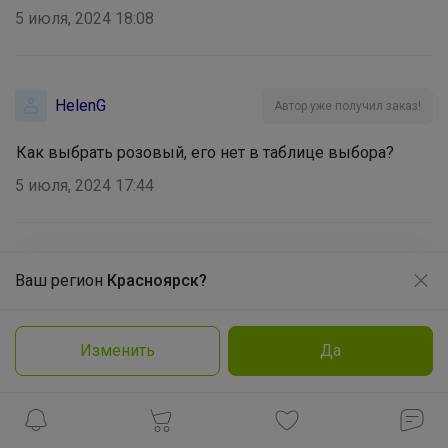
5 июля, 2024 18:08
HelenG
Автор уже получил заказ!
Как выбрать розовый, его нет в таблице выбора?
Брюнетка
5 июля, 2024 17:44
КОСТОЧКА
Ваш регион
Красноярск?
Продолжая использовать этот сайт и нажимая кнопку
«Принять», вы даёте согласие на обработку файлов
Шик
, они подписаны, фото. Розовый и розово-
cookie
красный
Изменить
Да
Заказать
Подробнее
Принять
26 мая, 2024 15:53