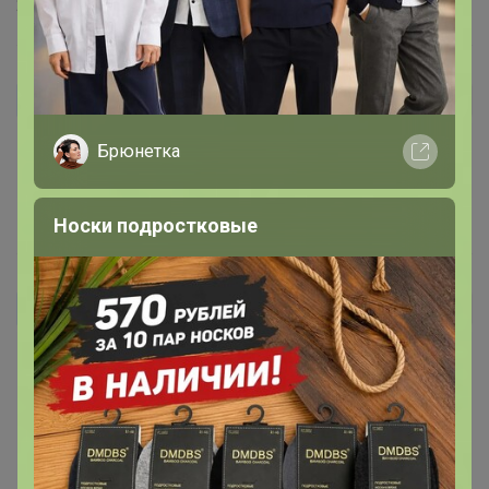
2 сентября, 2024 06:43
Galina303
Автор уже получил заказ!
К сожалению пришёл не тот цвет, который
Брюнетка
заказывала(
1 сентября, 2024 23:08
Носки подростковые
yushtv
Автор уже получил заказ!
Девочки, футболки очень хорошие. Прямо
качественные, я такие скала, не могла найти . закажу
еще. Очень понравилось качество. Трикотаж уютный,
прошито и продумано все хорошо. Футболок много не
бывает, а особенно таких классных