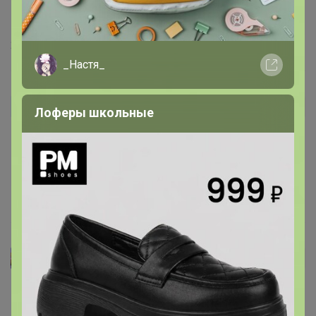
Классическая футболка, достаточно плотная.
Качественный материал.
20 сентября, 2025 18:39
_Настя_
Светуля
Автор уже получил заказ!
Лоферы школьные
Футболка классная, качество супер, но на мой 44 р М
оказалась по бедрам прям в обтяг(( придется заказать
на размер больше))
19 сентября, 2025 09:08
Джеска
Автор уже получил заказ!
Качество понравилось. Горловина особенно. На р.42
взяла М, чтобы легкий оверсайз получился.