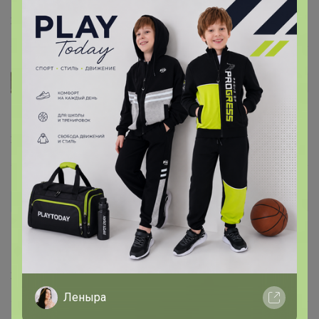
22 декабря, 2025 16:20
Алексната
Автор уже получил заказ!
овеосайз для 46
21 ноября, 2025 20:47
MisSolar
Автор уже получил заказ!
Цвет абрикос на самом деле очень очень светлый
абрикос. Прям незрелый ))
20 ноября, 2025 09:45
Леныра