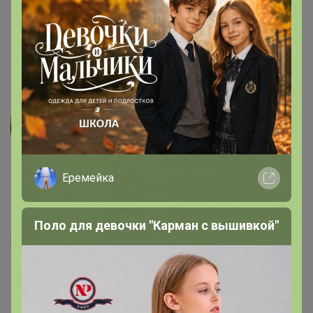
взяла М, полностью устраивает размер, не в обтяг, но
и не свободно, как на модели) возьму ещё побольше,
для разнообразия) за такую цену-отлично
27 октября, 2024 16:42
КОСТОЧКА
nat155
, замеры указаны
Еремейка
16 октября, 2024 18:44
Поло для девочки "Карман с вышивкой"
nat155
замерьте пожалуйста кто-нибудь ширину футболки,а
то с размерностью не понятно.
16 октября, 2024 17:47