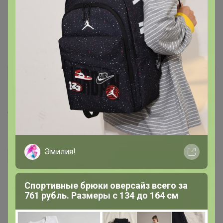
очень понравилась футболка, плотная мягкая. Хотела
заказать ещё, но что то выбор не велик.
13 ноября, 2024 20:37
Наталья@@
Автор уже получил заказ!
В размер, плотная ткань, сшито аккуратно.
6 ноября, 2024 16:02
Эмилия!
Anya2210
Автор уже получил заказ!
Футболки отличного качества
Спортивные брюки оверсайз всего за
761 рубль. Размеры с 134 до 164 см
1 ноября, 2024 14:08