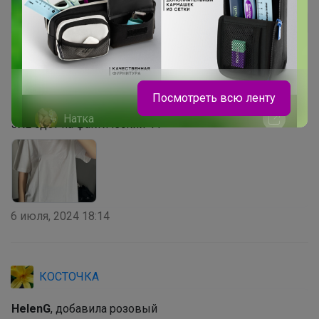
Tapka13
Автор уже получил заказ!
отличная футболка, не ожидала такую качественную
за эту цену, ткань плотная, горловина плотная не
растянется сразу же, обычно такой плотности
Посмотреть всю ленту
футболки стоят около 2т в магазинах. на фото размер
Натка
3XL одет на фактический 44
Распродажа школьной обуви ELEGAMI
до конца июля
6 июля, 2024 18:14
КОСТОЧКА
HelenG
, добавила розовый