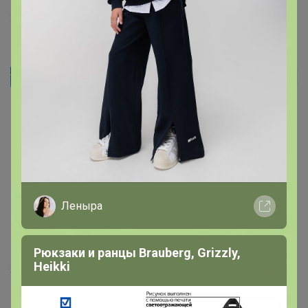
28 июня, 2026 13:26
Еремейка
Автор уже получил заказ!
Если честно, совсем не ожидала такое великолепное 
качество за такую цену. Купила себе и дочерям и 
пришла снова. Плотный, но мягкий и одновременно 
легкий хлопок, держит форму и выглядит дорого. 
Стирали и не раз уже футболки, ничего им не стало, 
снова и снова предпочитаю их другим маркам. Другие 
Леныра
участники тоже увидели живьем, уже​ заказали и 
ждут. Ну и мы хотим в других расцветках. 
Рекомендую однозначно! ​​​​​​​​​​​​​​​​​​​​​​
Рюкзаки и ранцы Brauberg, Grizzly,
Heikki
26 июня, 2026 17:23