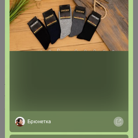
Скидка
650р
-20%
810р
Джемпер в полоску
Описание
Хлопок
стильная двойка
Артикул
DTX0032
Брюнетка
Фотографии покупателей
5