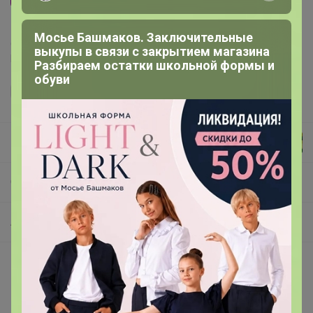
Мосье Башмаков. Заключительные
Делая заказ, Вы подтверждаете что ознакомлены с
выкупы в связи с закрытием магазина
регламентом выкупа
и соглашаетесь с
договором оферты
.
Разбираем остатки школьной формы и
обуви
КОСТОЧКА
СП121 ୨ৎ Модный перекресток ୨ৎ Стильная женская одежда. БИЖУТЕРИЯ от 36р. СКИДКИ!! Читаем условия закупки! ୨ৎ
АКЦИЯ!!!
Покупают вместе