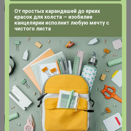
Евгуня
Автор уже получил заказ!
От простых карандашей до ярких
красок для холста — изобилие
На свой 42-44 размер s подошёл отлично 👍 хлопковая
канцелярии исполнит любую мечту с
чистого листа
приятная к телу футболку
24 сентября, 2025 19:07
Lesa
Автор уже получил заказ!
футболка плотная, отличная, цвет слоновая кость
скорее беж
24 сентября, 2025 10:28
Аниона
Автор уже получил заказ!