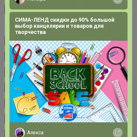
S
M
L
XL
2XL
3XL
4XL
СИМА-ЛЕНД скидки до 90% большой
выбор канцелярии и товаров для
Цвет
творчества
Абрикос
Белый
Зеленый
Каменная зола
Кресент грей
Ледяной синий
Персиково-розовый
Розово-красный
Светло-серый
Светло-фиолетовый
Серо-голубой
Сиреневый ясень
Слоновая кость
Темно-зеленый
Алекса
Темно-красный
Темно-синий
Черный