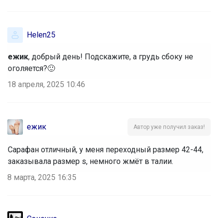
Брюнетка
Helen25
Ликвидация школьной формы BB -
ежик
, добрый день! Подскажите, а грудь сбоку не
скидки до -68%
оголяется?🙂
18 апреля, 2025 10:46
РомашкаХ
ежик
Автор уже получил заказ!
Утепленный жилет это то, что нужно
для холодных сентябрьских дней
Сарафан отличный, у меня переходный размер 42-44,
заказывала размер s, немного жмёт в талии.
8 марта, 2025 16:35
Брюнетка