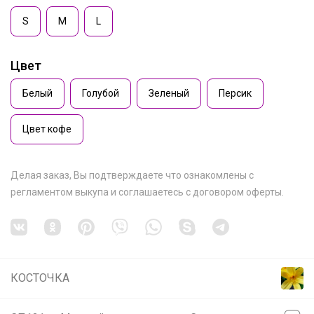
S
M
L
Брюнетка
Цвет
Огромный выбор мешков для сменки
Белый
Голубой
Зеленый
Персик
Цвет кофе
Брюнетка
Делая заказ, Вы подтверждаете что ознакомлены с
Школьный рюкзак 1150р В пяти
регламентом выкупа
и соглашаетесь с
договором оферты
.
расцветках
КОСТОЧКА