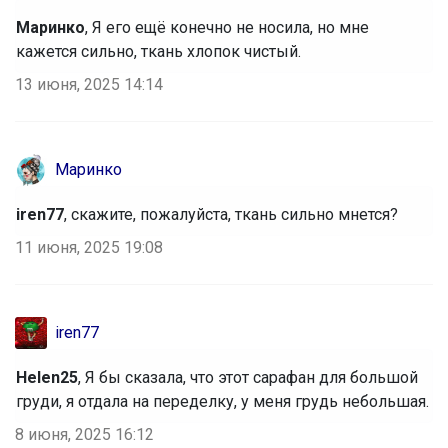
маленький штрих понравится юной
моднице
Маринко
, Я его ещё конечно не носила, но мне
кажется сильно, ткань хлопок чистый.
13 июня, 2025 14:14
Брюнетка
Маринко
TYAGI Полуботинки для девочек,
легкие, дышащие - идеальный вариант
iren77
, скажите, пожалуйста, ткань сильно мнется?
на сменку
11 июня, 2025 19:08
Брюнетка
iren77
Нескучные школьный юбки от Nоblе
Helen25
, Я бы сказала, что этот сарафан для большой
Реoplе на любой вкус
груди, я отдала на переделку, у меня грудь небольшая.
8 июня, 2025 16:12