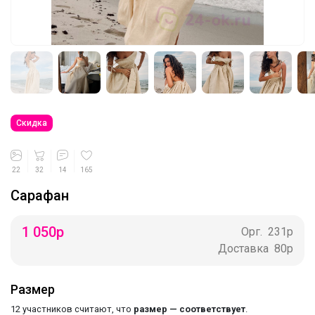
закупки NORVEG отличного качества —1
260р
Леныра
Скидка
Спортивные брюки оверсайз всего за
761 рубль. Размеры с 134 до 164 см
22
32
14
165
Сарафан
LovEIam
1 050
р
Орг.
231р
Доставка
80р
Трендовый цвет, девчонки оценят. А
мамам понравится цена — всего 820
рублей
Размер
12 участников считают, что
размер — соответствует
.