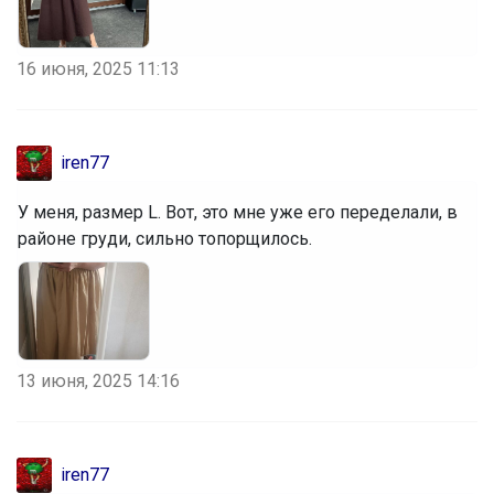
Леныра
16 июня, 2025 11:13
Тетради с пластиковой обложкой от 20
рублей
iren77
У меня, размер L. Вот, это мне уже его переделали, в
Happy Baby
районе груди, сильно топорщилось.
Полный комплект для девочки
13 июня, 2025 14:16
Брюнетка
iren77
Блузка со стразами на воротнике,