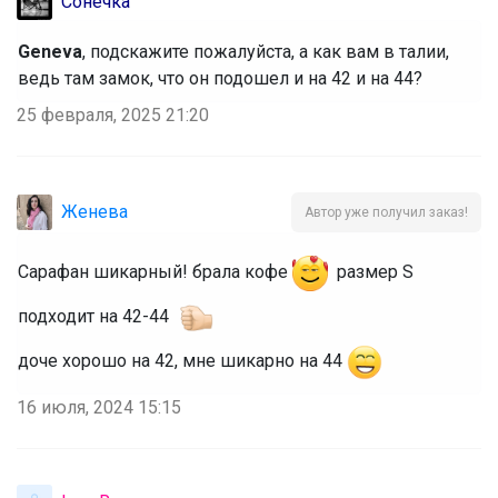
Стильная школа от MIZA! Размеры 122-
Сонечка
164 Можно оплачивать Долями!
Geneva
, подскажите пожалуйста, а как вам в талии,
ведь там замок, что он подошел и на 42 и на 44?
25 февраля, 2025 21:20
belkakrsk
Школьные брюки для девочки палаццо
Женева
Автор уже получил заказ!
Сарафан шикарный! брала кофе
размер S
Брюнетка
подходит на 42-44
‌доче хорошо на 42, мне шикарно на 44
Шорты для мальчика для физкультуры
16 июля, 2024 15:15
Брюнетка