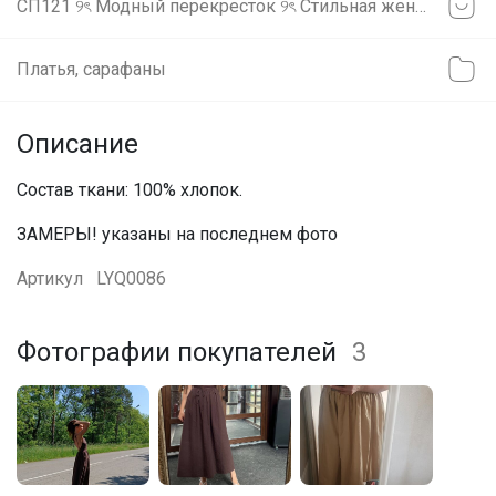
СП121 ୨ৎ Модный перекресток ୨ৎ Стильная женская одежда. БИЖУТЕРИЯ от 36р. СКИДКИ!! Читаем условия закупки! ୨ৎ
Платья, сарафаны
Описание
Состав ткани: 100% хлопок.
ЗАМЕРЫ! указаны на последнем фото
Артикул
LYQ0086
Эмилия!
Фотографии покупателей
3
Платье бренда Stilnyashka в наличии