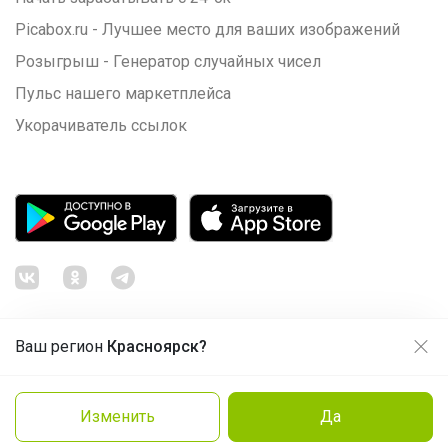
Picabox.ru - Лучшее место для ваших изображений
Розыгрыш - Генератор случайных чисел
Пульс нашего маркетплейса
Посмотреть всю ленту
Укорачиватель ссылок
Ваш регион
Красноярск?
Продолжая использовать этот сайт и нажимая кнопку
«Принять», вы даёте согласие на обработку файлов
© ООО "Лявита", ОГРН 1122468054070, 2012 - 2026
cookie
Политика конфиденциальности
Изменить
Да
Заказать
Cоглашение пользователя
Подробнее
Принять