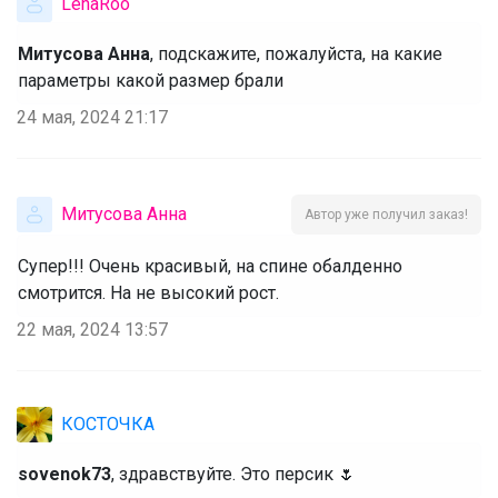
LenaRoo
Детская коллекция качественного и
Митусова Анна
, подскажите, пожалуйста, на какие
легкого термобелья
параметры какой размер брали
24 мая, 2024 21:17
Брюнетка
Митусова Анна
Автор уже получил заказ!
Кеды на сменку
Супер!!! Очень красивый, на спине обалденно
смотрится. На не высокий рост.
Брюнетка
22 мая, 2024 13:57
BODO знает, как превратить классику в
КОСТОЧКА
любимую вещь подростка
sovenok73
, здравствуйте. Это персик 🌷