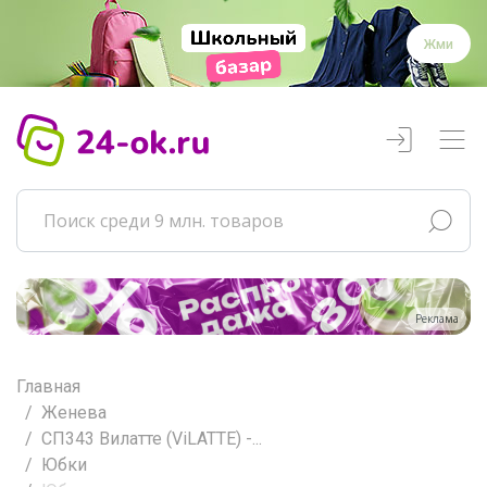
Жми
Реклама
Главная
Женева
СП343 Вилатте (ViLATTE) -...
Юбки