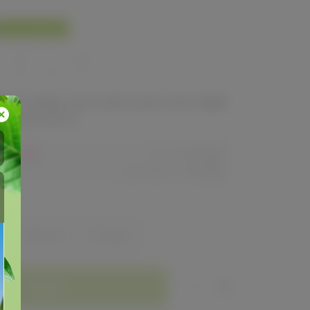
У нас выгоднее
560
680
ый товар, доступен для опытных
ей 24-ok.ru
80,40р
Орг.
480,40р
Доставка
260,80р
Зелёный
Розовый
Заказать