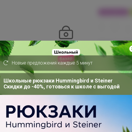
100% оригинал
24
32
480
Эксклюзивн
Эксклюзивный товар
пользовател
Товар доступен
для зарегистрированных,
опытных пользователей 24-ok.ru
Новые предложения каждые 5 минут
от 248 6
486 320,40р
Войти
Зарегистрироваться
Школьные рюкзаки Hummingbird и Steiner
Скидки до -40%, готовься к школе с выгодой
Цвет
Фиолетовый