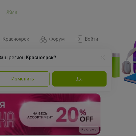
Жми
Красноярск
Форум
Войти
Ваш регион
Красноярск?
Нравится
Заказы
Изменить
Да
и
Команда
Торговые марки
Эксперты
Реклама