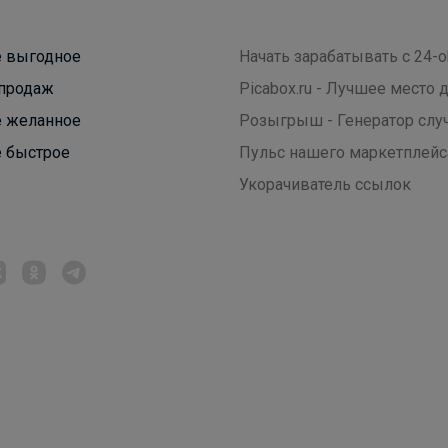
 выгодное
Начать зарабатывать с 24-o
СЛАДКАЯ
продаж
Picabox.ru - Лучшее место
 желанное
Розыгрыш - Генератор слу
Стильные школьные рюкзаки и аксессуары,
 быстрое
Пульс нашего маркетплейс
которые точно выделят среди остальных — по
приятным ценам
Укорачиватель ссылок