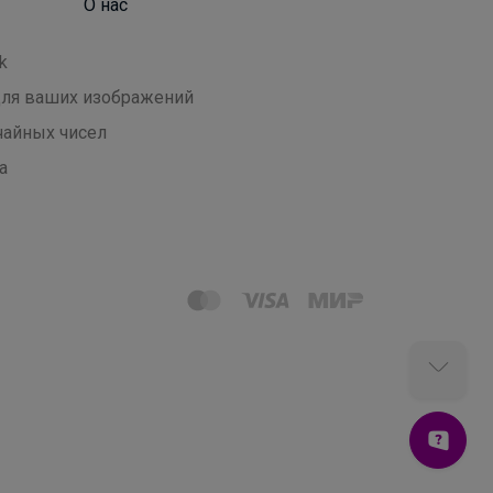
О нас
k
 для ваших изображений
чайных чисел
а