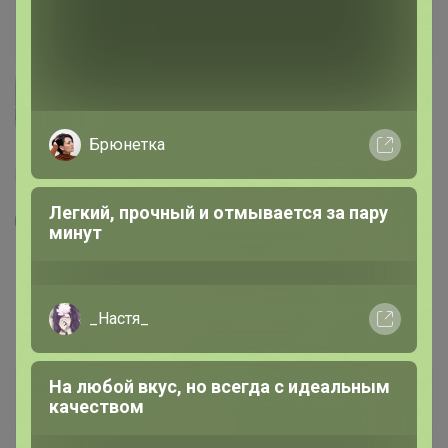
Брюнетка
100% оригинал
Скидка
У нас выгоднее
Легкий, прочный и отмывается за пару
минут
3
3.9K
24
312
BERGTUNGA Набор разделочных досок, 2
штуки, однотонный желтый/светло-
_Настя_
фиолетовый
699
р
Орг.
153,78р
На любой вкус, но всегда с идеальным
1 250р
Доставка
75р
-44%
качеством