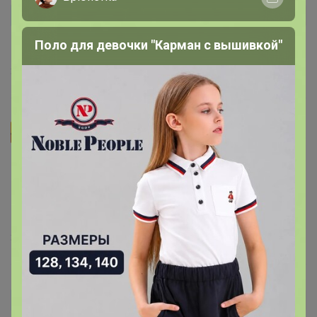
Галина Галина
Автор уже получил заказ!
Поло для девочки "Карман с вышивкой"
Отличная доска!!!
31 января, 2021 09:38
Le Jouet
Заказываю не в первый раз, и домой, и на работу.
Очень удобная, несмотря на маленький размер,
качественная. За такую цену можно менять хоть
каждый месяц.
30 января, 2021 23:38
БорГош
Автор уже получил заказ!