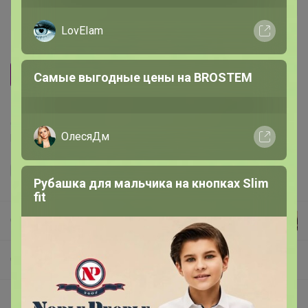
1 250р
ozon.ru
LovEIam
Вес
0.73
Самые выгодные цены на BROSTEM
Делая заказ, Вы подтверждаете что ознакомлены с
ОлесяДм
регламентом выкупа
и соглашаетесь с
договором оферты
.
Рубашка для мальчика на кнопках Slim
fit
СЛАДКАЯ
СП279 IKEA (ИКЕА) 100% оригинал (зарубежка) РАСПРОДАЖА
⚡️ SALE⚡️ Распродажа скидки до 50%