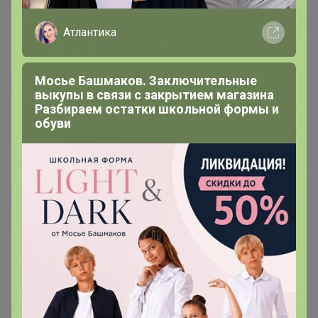
10 декабря, 2018 16:04
Атлантика
Мосье Башмаков. Заключительные
NiLiX
выкупы в связи с закрытием магазина
Разбираем остатки школьной формы и
Подскажите по доставки? как расчитивается
обуви
8 декабря, 2018 12:10
ronetka
хорошая досочка, маленькая и удобная!
10 ноября, 2018 11:05
mamaAdama