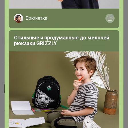
Отличная
30 января, 2021 23:33
Брюнетка
Стильные и продуманные до мелочей
ИРИНА.К
Автор уже получил заказ!
рюкзаки GRIZZLY
Отличная, небольшая доска.
30 октября, 2020 17:36
Ксюше4ка
Автор уже получил заказ!
Отличная досточка, очень удобная! Буду брать еще)))
8 октября, 2020 19:24