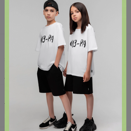
Реклама на сайте
Поставщикам
Вакансии
support@24-ok.ru
Написать в поддержку
Защита покупателя
Помощь
О нас
Все предложения
Анонсы
Новости
Поддержка альпак