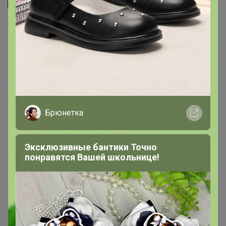
katrin_lisa_z
Хоть и маленькая, но уж очень удобная!
30 марта, 2018 11:24
irenatn
Сыр, сало, лук, колбаску помидоры и все мелкое на
Брюнетка
ней прекрасно режется. Цвет хороший и сама очень
мобильная. Много от неё не ждала и напрасно очень
сподручная оказалась)))
Эксклюзивные бантики Точно
понравятся Вашей школьнице!
24 марта, 2018 15:06
Mashustrik
Самая популярная досточка на моей кухне! Имею