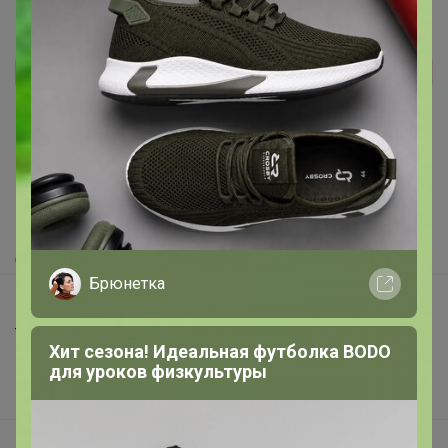
Реклама
Как здесь все устроено?
Как сделать заказ?
Как получить?
Доставка
Брюнетка
Шоурумы
Торговые марки
Хит сезона! Идеальная футболка BODO
Наша команда
для уроков физкультуры
В наличии
Подарочные сертификаты