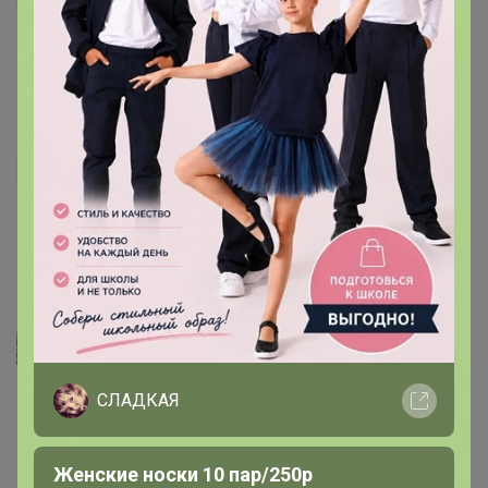
Хорошая компактная досточка! Нравится.
2 сентября, 2018 09:03
Ульяшкина
Классная досточка, хороший пластик!
17 июля, 2018 09:56
Lena20081975
Такая миленькая, луковицу или укропчик покрошить в
СЛАДКАЯ
самый раз. Пластик толстый такой, супер короче!
3 июня, 2018 18:21
Женские носки 10 пар/250р