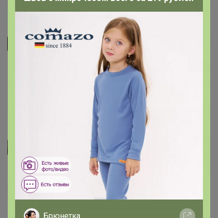
СЛАДКАЯ
Помощь и консультация по моим закупкам ,
вопросы, отзывы, видеообзоры здесь
24-
ok.ru/r.KSI
22 июля, 2024 17:35
Плантоша
Автор уже получил заказ!
Добротный пластик.Симпатулька маленькая.
26 июня, 2021 23:18
Брюнетка