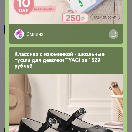
22 мая, 2018 07:51
Айя
Эмилия!
Классная доска. У меня много досок разной цены и из
разного материала. Этой тоже очень довольна.
Классика с изюминкой - школьные
8 мая, 2018 10:31
туфли для девочки TYAGI за 1529
рублей
VeraKP
Отличная досточка, пластик качественный-толстый.
11 апреля, 2018 09:43