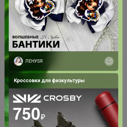
много досок, хороших, толстых и тонких, деревянных
и пластиковых, но повседневно пользуюсь этой
легкой, удобной, она моя маленькая помощница)
23 марта, 2018 17:25
solf
ЛЕНУSЯ
Доска хорошая), только маленькая)), я размеры не
посмотрела, когда заказывала. Поверхность
пупурышками какими-то! Не гладкая! Наверно чтобы
Кроссовки для физкультуры
нож между ними опускался ниже продукта, и продукт
полностью отрезался, чтоб не пилить самый низ
3 февраля, 2018 19:37