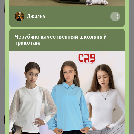
VIFka
Джилка
Хороший пластик. Поверхность шершавая, продукт не
&quot;убегает&quot; с нее. Самое то чтобы порезать лук
или потереть морковку.
Черубино качественный школьный
трикотаж
15 декабря, 2019 11:06
катя0507185
Мини доска
2 февраля, 2019 15:48
СЛАДКАЯ
NiLiX, сейчас около 5% выходит