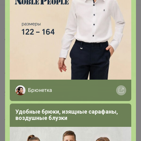
Описание
За этой разделочной доской легко ухаживать, она
долговечна, бережна к ножам и ее можно мыть в
посудомоечной машине.
Вы также можете использовать разделочную доску
как сервировочную тарелку для таких продуктов, как
сыр или мясное ассорти.
Пожалуйста, обратитесь к упаковочной этикетке с
Брюнетка
указанием страны происхождения.
Размеры: 24х15х0,5см, 34х24х0,8см.
Удобные брюки, изящные сарафаны,
воздушные блузки
Артикул
406.130.07
Дополнительная информация