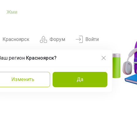
Жми
Красноярск
Форум
Войти
Ваш регион
Красноярск?
Нравится
Заказы
Изменить
Да
и
Команда
Торговые марки
Эксперты