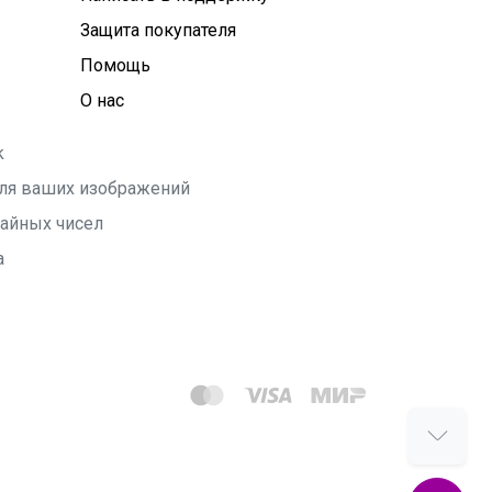
Защита покупателя
Помощь
О нас
k
 для ваших изображений
чайных чисел
а