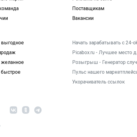
команда
Поставщикам
ичии
Вакансии
 выгодное
Начать зарабатывать с 24-o
продаж
Picabox.ru - Лучшее место
 желанное
Розыгрыш - Генератор слу
 быстрое
Пульс нашего маркетплейс
Укорачиватель ссылок
6