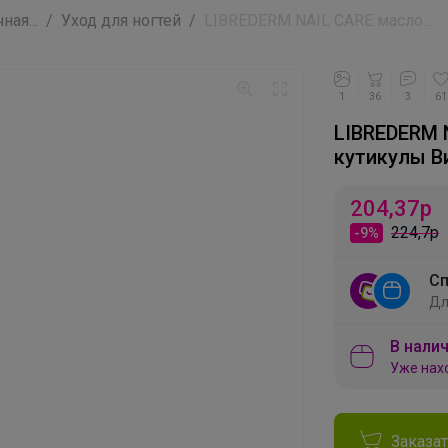
ная...
Уход для ногтей
LIBREDERM NAIL CARE масло...
1
36
3
61
LIBREDERM 
кутикулы В
204,37
р
224,7р
-9%
Сп
Дл
В налич
Уже нах
Заказа