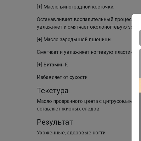
[+] Масло виноградной косточки.
Останавливает воспалительный процесс ног
увлажняет и смягчает околоногтевую зону.
[+] Масло зародышей пшеницы.
Смягчает и увлажняет ногтевую пластину.
[+] Витамин F.
Избавляет от сухости.
Текстура
Масло прозрачного цвета с цитрусовым за
оставляет жирных следов.
Результат
Ухоженные, здоровые ногти.