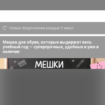
тевого валика, защищает от трещин,
Новые предложения каждые 5 минут
Мешки для обуви, которые выдержат весь
учебный год — суперпрочные, удобные и уже в
наличии
пахом быстро впитывается и не