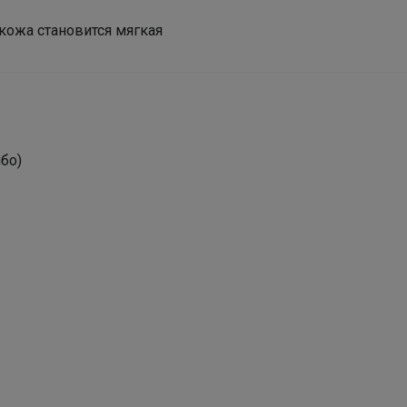
Леныра
 кожа становится мягкая
Эксклюзивные бантики Точно понравятся Вашей
школьнице!
бо)