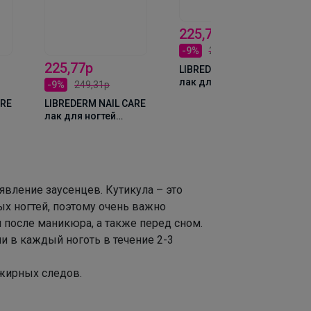
225,77р
-9%
249,31р
225,77р
LIBREDERM NAIL CARE
лак для ногтей
-9%
249,31р
Усилитель роста
ARE
LIBREDERM NAIL CARE
насыщает
лак для ногтей
витаминами и
Ультрареаниматор,
стимулирует рост,
лы,
SOS восстановление
АЕВИТ 10мл
Ультрагиалурон 10
ы
мл
явление заусенцев. Кутикула – это
ых ногтей, поэтому очень важно
и после маникюра, а также перед сном.
 в каждый ноготь в течение 2-3
 жирных следов.