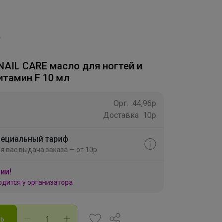
NAIL CARE масло для ногтей и
итамин F 10 мл
Орг.
44,96р
Доставка
10р
ециальный тариф
я вас выдача заказа — от 10р
ии!
одится у организатора
ть