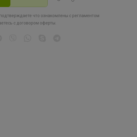
 подтверждаете что ознакомлены с
регламентом
аетесь с
договором оферты
.