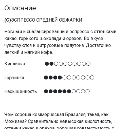
Описание
(С)
ЭСПРЕССО СРЕДНЕЙ ОБЖАРКИ
Ровный и сбалансированный эспрессо с оттенками
какао, горького шоколада и орехов. Во вкусе
чувствуются и цитрусовые полутона. Достаточно
легкий и мягкий кофе.
Кислинка ⚫⚫⚪⚪⚪⚪⚪⚪⚪⚪
Горчинка ⚫⚫⚫⚫⚪⚪⚪⚪⚪⚪⚪
Насыщенность ⚫⚫⚫⚫⚫⚫⚪⚪⚪⚪
Чем хороша коммерческая Бразилия, такая, как
Можиана? Сравнительно невысокая кислотность,
оттенки какао и орехов, хорошая совместимость с