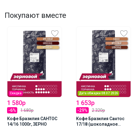
Покупают вместе
Скидка
Дата обжарки 08.07.2026
1 580р
1 653р
-6%
1 680р
-29%
2 320р
Кофе Бразилия САНТОС
Кофе Бразилия Сантос
14/16 1000г, ЗЕРНО
17/18 (шоколадное
парфе с ореховым
кремом) 1000г, Зерно