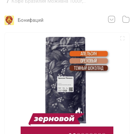
Кофе Бразилия Можиана 1000г,...
Бонифаций