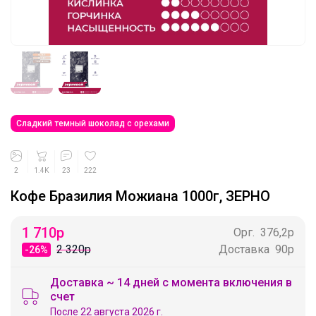
Сладкий темный шоколад с орехами
2
1.4K
23
222
Кофе Бразилия Можиана 1000г, ЗЕРНО
1 710
р
Орг.
376,2р
2 320р
Доставка
90р
-26%
Доставка ~ 14 дней с момента включения в
счет
После 22 августа 2026 г.