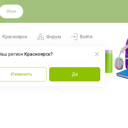
Жми
Красноярск
Форум
Войти
Ваш регион
Красноярск?
Нравится
Заказы
Изменить
Да
и
Команда
Торговые марки
Эксперты