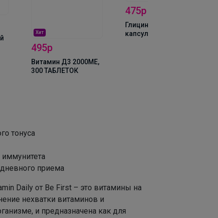
475р
Глицин 815 мг, 120
Хит
капсул
й
495р
Витамин Д3 2000ME,
300 ТАБЛЕТОК
го тонуса
 иммунитета
едневного приема
tamin Daily от Be First – это витамины на
нение нехватки витаминов и
ганизме, и предназначена как для