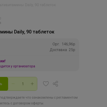
ьтивитамины Daily, 90 таблеток
3
ины Daily, 90 таблеток
Орг.
146,96р
Доставка
25р
ии!
одится у организатора
ть
 подтверждаете что ознакомлены с
регламентом
аетесь с
договором оферты
.