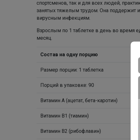
спортсменов, так и для всех людей, практ
занятых тяжелым трудом. Она поддержит и
вирусным инфекциям.
Взрослым по 1 таблетке в день во время 
месяц.
Состав на одну порцию
Размер порции: 1 таблетка
Порций в упаковке: 90
Витамин А (ацетат, бета-каротин)
Витамин В1 (тиамин)
Витамин B2 (рибофлавин)