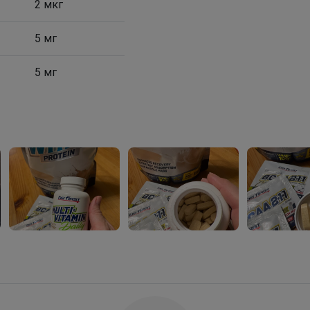
2 мкг
5 мг
5 мг
Happy Baby
Спортивные костюмы PLAY Today — стиль,
комфорт и свобода движения для школы,
прогулок и активных будней