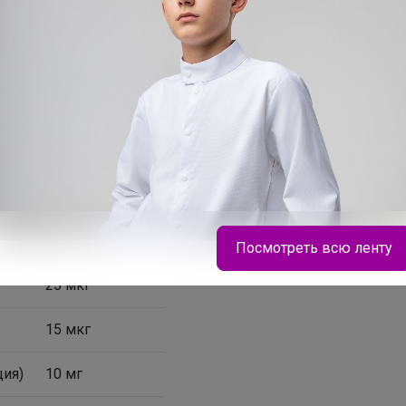
30 мг
2 мг
6 мкг
60 мг
10 мкг (400 МЕ)
)
34 мг (30 МЕ)
Посмотреть всю ленту
25 мкг
15 мкг
ция)
10 мг