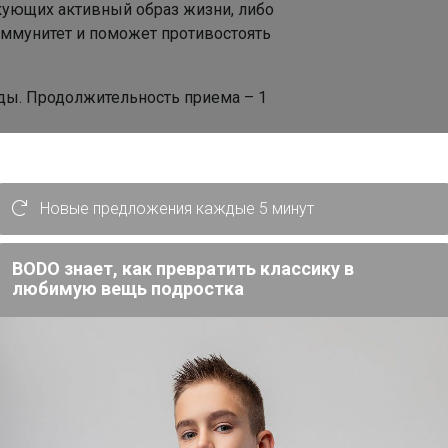
икующих активный образ жизни, либо
ммунитет и поможет противостоять
еды. Продолжительность приема – 1
Новые предложения каждые 5 минут
BODO знает, как превратить классику в
любимую вещь подростка
2 мг (5000 МЕ)
1,5 мг
1,7 мг