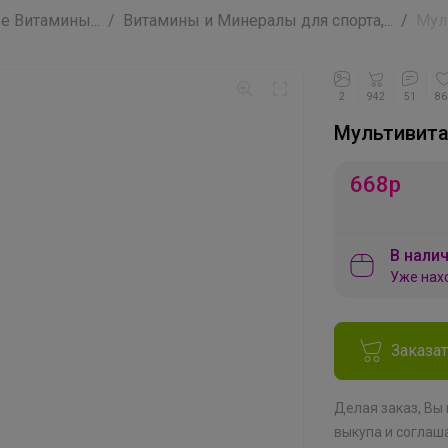
 Витамины...
Витамины и Минералы для спорта,...
Мул
2
942
51
86
Мультивитам
668
р
В налич
Уже нах
Заказа
Делая заказ, Вы
выкупа
и соглаш