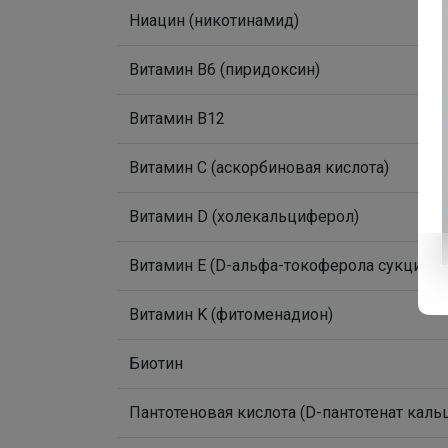
Ниацин (никотинамид)
Витамин B6 (пиридоксин)
Витамин B12
Витамин C (аскорбиновая кислота)
Витамин D (холекальциферол)
Витамин E (D-альфа-токоферола сукцинат
Витамин K (фитоменадион)
Биотин
Пантотеновая кислота (D-пантотенат каль