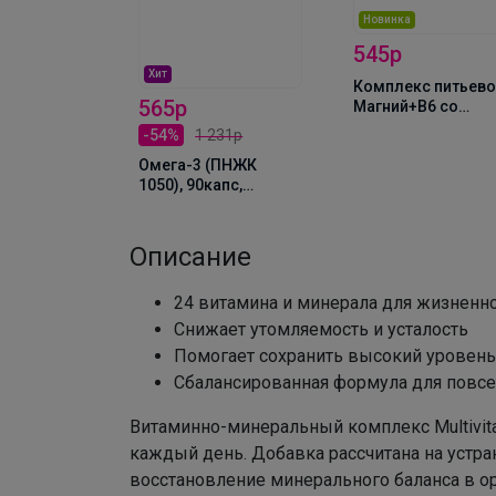
Новинка
545р
50МГ
Хит
Комплекс питьево
565р
Магний+В6 со
вкусом вишни,
-54%
1 231р
60%
450мл, NS
Омега-3 (ПНЖК
ация
1050), 90капс,
0 гелевых
Naturalsphere
Описание
24 витамина и минерала для жизненно
Снижает утомляемость и усталость
Помогает сохранить высокий уровень
Сбалансированная формула для повс
Витаминно-минеральный комплекс
Multivi
каждый день. Добавка рассчитана на устра
восстановление минерального баланса в ор