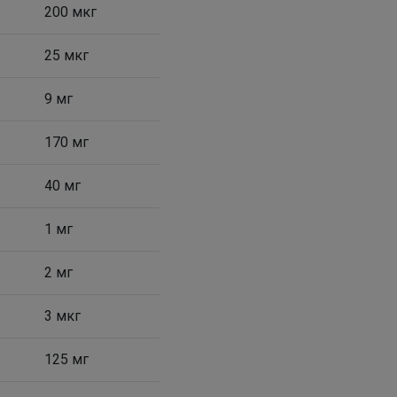
200 мкг
25 мкг
Леныра
9 мг
Школьные брюки со скидкой 65%
170 мг
40 мг
1 мг
2 мг
3 мкг
125 мг