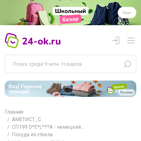
Жми
Реклама
Главная
АМЕТИСТ_С
СП199 D*E*L*T*A - немецкий...
Посуда из стекла